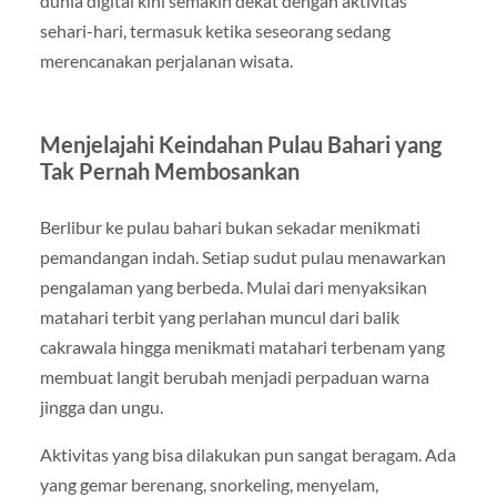
dunia digital kini semakin dekat dengan aktivitas
sehari-hari, termasuk ketika seseorang sedang
merencanakan perjalanan wisata.
Menjelajahi Keindahan Pulau Bahari yang
Tak Pernah Membosankan
Berlibur ke pulau bahari bukan sekadar menikmati
pemandangan indah. Setiap sudut pulau menawarkan
pengalaman yang berbeda. Mulai dari menyaksikan
matahari terbit yang perlahan muncul dari balik
cakrawala hingga menikmati matahari terbenam yang
membuat langit berubah menjadi perpaduan warna
jingga dan ungu.
Aktivitas yang bisa dilakukan pun sangat beragam. Ada
yang gemar berenang, snorkeling, menyelam,