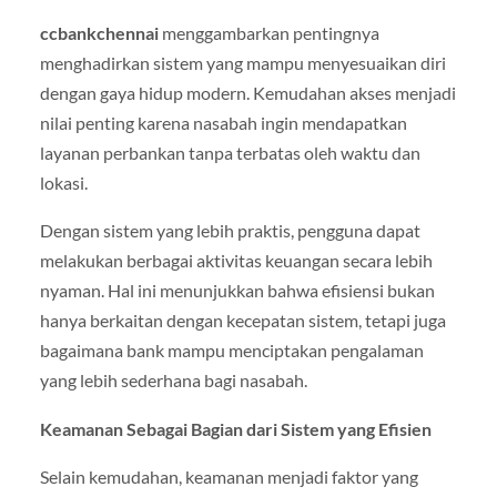
ccbankchennai
menggambarkan pentingnya
menghadirkan sistem yang mampu menyesuaikan diri
dengan gaya hidup modern. Kemudahan akses menjadi
nilai penting karena nasabah ingin mendapatkan
layanan perbankan tanpa terbatas oleh waktu dan
lokasi.
Dengan sistem yang lebih praktis, pengguna dapat
melakukan berbagai aktivitas keuangan secara lebih
nyaman. Hal ini menunjukkan bahwa efisiensi bukan
hanya berkaitan dengan kecepatan sistem, tetapi juga
bagaimana bank mampu menciptakan pengalaman
yang lebih sederhana bagi nasabah.
Keamanan Sebagai Bagian dari Sistem yang Efisien
Selain kemudahan, keamanan menjadi faktor yang