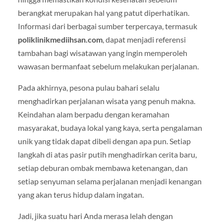
berangkat merupakan hal yang patut diperhatikan.
Informasi dari berbagai sumber terpercaya, termasuk
poliklinikmediihsan.com
, dapat menjadi referensi
tambahan bagi wisatawan yang ingin memperoleh
wawasan bermanfaat sebelum melakukan perjalanan.
Pada akhirnya, pesona pulau bahari selalu
menghadirkan perjalanan wisata yang penuh makna.
Keindahan alam berpadu dengan keramahan
masyarakat, budaya lokal yang kaya, serta pengalaman
unik yang tidak dapat dibeli dengan apa pun. Setiap
langkah di atas pasir putih menghadirkan cerita baru,
setiap deburan ombak membawa ketenangan, dan
setiap senyuman selama perjalanan menjadi kenangan
yang akan terus hidup dalam ingatan.
Jadi, jika suatu hari Anda merasa lelah dengan