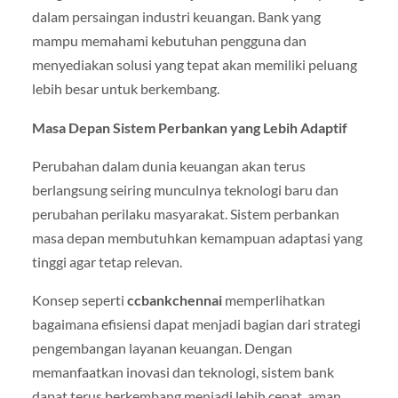
dalam persaingan industri keuangan. Bank yang
mampu memahami kebutuhan pengguna dan
menyediakan solusi yang tepat akan memiliki peluang
lebih besar untuk berkembang.
Masa Depan Sistem Perbankan yang Lebih Adaptif
Perubahan dalam dunia keuangan akan terus
berlangsung seiring munculnya teknologi baru dan
perubahan perilaku masyarakat. Sistem perbankan
masa depan membutuhkan kemampuan adaptasi yang
tinggi agar tetap relevan.
Konsep seperti
ccbankchennai
memperlihatkan
bagaimana efisiensi dapat menjadi bagian dari strategi
pengembangan layanan keuangan. Dengan
memanfaatkan inovasi dan teknologi, sistem bank
dapat terus berkembang menjadi lebih cepat, aman,