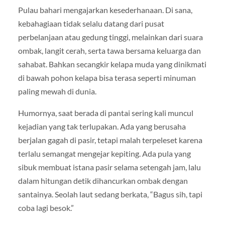
Pulau bahari mengajarkan kesederhanaan. Di sana,
kebahagiaan tidak selalu datang dari pusat
perbelanjaan atau gedung tinggi, melainkan dari suara
ombak, langit cerah, serta tawa bersama keluarga dan
sahabat. Bahkan secangkir kelapa muda yang dinikmati
di bawah pohon kelapa bisa terasa seperti minuman
paling mewah di dunia.
Humornya, saat berada di pantai sering kali muncul
kejadian yang tak terlupakan. Ada yang berusaha
berjalan gagah di pasir, tetapi malah terpeleset karena
terlalu semangat mengejar kepiting. Ada pula yang
sibuk membuat istana pasir selama setengah jam, lalu
dalam hitungan detik dihancurkan ombak dengan
santainya. Seolah laut sedang berkata, “Bagus sih, tapi
coba lagi besok.”