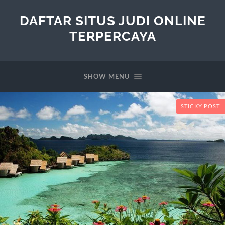
DAFTAR SITUS JUDI ONLINE
TERPERCAYA
SHOW MENU
STICKY POST