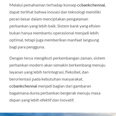
Melalui pemahaman terhadap konsep
ccbankchennai
,
dapat terlihat bahwa inovasi dan teknologi memiliki
peran besar dalam menciptakan pengalaman
perbankan yang lebih baik. Sistem bank yang efisien
bukan hanya membantu operasional menjadi lebih
optimal, tetapi juga memberikan manfaat langsung
bagi para pengguna.
Dengan terus mengikuti perkembangan zaman, sistem
perbankan modern akan semakin berkembang menuju
layanan yang lebih terintegrasi, fleksibel, dan
berorientasi pada kebutuhan masyarakat.
ccbankchennai
menjadi bagian dari gambaran
bagaimana dunia perbankan bergerak menuju masa
depan yang lebih efektif dan inovatif.