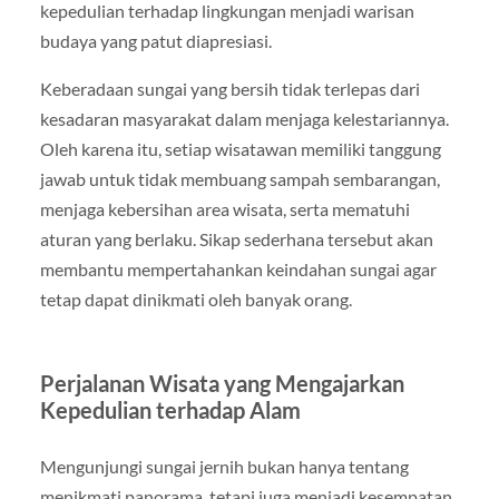
kepedulian terhadap lingkungan menjadi warisan
budaya yang patut diapresiasi.
Keberadaan sungai yang bersih tidak terlepas dari
kesadaran masyarakat dalam menjaga kelestariannya.
Oleh karena itu, setiap wisatawan memiliki tanggung
jawab untuk tidak membuang sampah sembarangan,
menjaga kebersihan area wisata, serta mematuhi
aturan yang berlaku. Sikap sederhana tersebut akan
membantu mempertahankan keindahan sungai agar
tetap dapat dinikmati oleh banyak orang.
Perjalanan Wisata yang Mengajarkan
Kepedulian terhadap Alam
Mengunjungi sungai jernih bukan hanya tentang
menikmati panorama, tetapi juga menjadi kesempatan