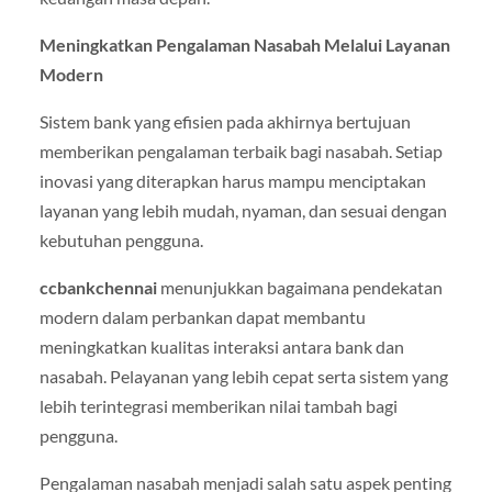
Meningkatkan Pengalaman Nasabah Melalui Layanan
Modern
Sistem bank yang efisien pada akhirnya bertujuan
memberikan pengalaman terbaik bagi nasabah. Setiap
inovasi yang diterapkan harus mampu menciptakan
layanan yang lebih mudah, nyaman, dan sesuai dengan
kebutuhan pengguna.
ccbankchennai
menunjukkan bagaimana pendekatan
modern dalam perbankan dapat membantu
meningkatkan kualitas interaksi antara bank dan
nasabah. Pelayanan yang lebih cepat serta sistem yang
lebih terintegrasi memberikan nilai tambah bagi
pengguna.
Pengalaman nasabah menjadi salah satu aspek penting