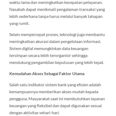
waktu lama dan meningkatkan kecepatan pelayanan.
Nasabah dapat menikmati pengalaman transaksi yang
lebih sederhana tanpa harus melalui banyak tahapan
yang rumit.
Selain mempercepat proses, teknologi juga membantu
meningkatkan akurasi dalam pengelolaan informasi.
Sistem digital memungkinkan data keuangan
tersimpan secara lebih terorganisir sehingga
mendukung pengambilan keputusan yang lebih tepat.
Kemudahan Akses Sebagai Faktor Utama
Salah satu indikator sistem bank yang efisien adalah
kemampuannya memberikan akses mudah kepada
pengguna. Masyarakat saat ini membutuhkan layanan
keuangan yang fleksibel dan dapat digunakan sesuai
dengan aktivitas sehari-hari.