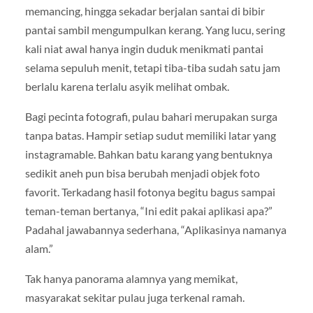
memancing, hingga sekadar berjalan santai di bibir
pantai sambil mengumpulkan kerang. Yang lucu, sering
kali niat awal hanya ingin duduk menikmati pantai
selama sepuluh menit, tetapi tiba-tiba sudah satu jam
berlalu karena terlalu asyik melihat ombak.
Bagi pecinta fotografi, pulau bahari merupakan surga
tanpa batas. Hampir setiap sudut memiliki latar yang
instagramable. Bahkan batu karang yang bentuknya
sedikit aneh pun bisa berubah menjadi objek foto
favorit. Terkadang hasil fotonya begitu bagus sampai
teman-teman bertanya, “Ini edit pakai aplikasi apa?”
Padahal jawabannya sederhana, “Aplikasinya namanya
alam.”
Tak hanya panorama alamnya yang memikat,
masyarakat sekitar pulau juga terkenal ramah.