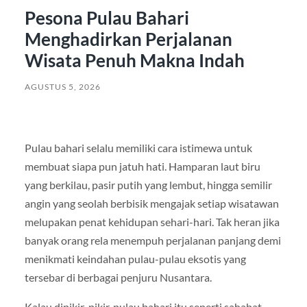
Pesona Pulau Bahari
Menghadirkan Perjalanan
Wisata Penuh Makna Indah
AGUSTUS 5, 2026
Pulau bahari selalu memiliki cara istimewa untuk
membuat siapa pun jatuh hati. Hamparan laut biru
yang berkilau, pasir putih yang lembut, hingga semilir
angin yang seolah berbisik mengajak setiap wisatawan
melupakan penat kehidupan sehari-hari. Tak heran jika
banyak orang rela menempuh perjalanan panjang demi
menikmati keindahan pulau-pulau eksotis yang
tersebar di berbagai penjuru Nusantara.
Kalau dipikir-pikir, pulau bahari itu seperti sahabat