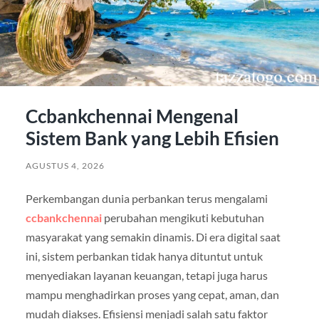
Ccbankchennai Mengenal
Sistem Bank yang Lebih Efisien
AGUSTUS 4, 2026
Perkembangan dunia perbankan terus mengalami
ccbankchennai
perubahan mengikuti kebutuhan
masyarakat yang semakin dinamis. Di era digital saat
ini, sistem perbankan tidak hanya dituntut untuk
menyediakan layanan keuangan, tetapi juga harus
mampu menghadirkan proses yang cepat, aman, dan
mudah diakses. Efisiensi menjadi salah satu faktor