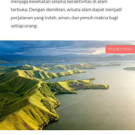
menjaga kesehatan selama beraktivitas di alam
terbuka. Dengan demikian, wisata alam dapat menjadi
perjalanan yang indah, aman, dan penuh makna bagi
setiap orang.
STICKY POST