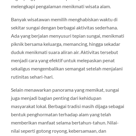
melengkapi pengalaman menikmati wisata alam.
Banyak wisatawan memilih menghabiskan waktu di
sekitar sungai dengan berbagai aktivitas sederhana.
Ada yang berjalan menyusuri tepian sungai, menikmati
piknik bersama keluarga, memancing, hingga sekadar
duduk menikmati suara aliran air. Aktivitas tersebut
menjadi cara yang efektif untuk melepaskan penat
sekaligus mengembalikan semangat setelah menjalani
rutinitas sehari-hari.
Selain menawarkan panorama yang memikat, sungai
juga menjadi bagian penting dari kehidupan
masyarakat lokal. Berbagai tradisi masih dijaga sebagai
bentuk penghormatan terhadap alam yang telah
memberikan manfaat selama bertahun-tahun. Nilai-
nilai seperti gotong royong, kebersamaan, dan