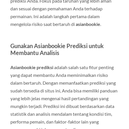
prediksi Anda. Fokus pada taruhan yang lebih aman
dan sesuai dengan pemahaman Anda terhadap
permainan. Ini adalah langkah pertama dalam
mengelola risiko saat bertaruh di
asianbookie
.
Gunakan
Asianbookie Prediksi
untuk
Membantu Analisis
Asianbookie prediksi
adalah salah satu fitur penting
yang dapat membantu Anda meminimalkan risiko
dalam bertaruh. Dengan memanfaatkan prediksi yang
sudah tersedia di situs ini, Anda bisa memiliki panduan
yang lebih jelas mengenai hasil pertandingan yang
mungkin terjadi. Prediksi ini dibuat berdasarkan data
statistik dan analisis mendalam tentang kondisi tim,
performa pemain, dan faktor-faktor lain yang