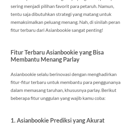
sering menjadi pilihan favorit para petaruh. Namun,
tentu saja dibutuhkan strategi yang matang untuk
memaksimalkan peluang menang. Nah, di sinilah peran
fitur terbaru dari Asianbookie sangat penting!
Fitur Terbaru Asianbookie yang Bisa
Membantu Menang Parlay
Asianbookie selalu berinovasi dengan menghadirkan
fitur-fitur terbaru untuk membantu para penggunanya
dalam memasang taruhan, khususnya parlay. Berikut
beberapa fitur unggulan yang wajib kamu coba:
1. Asianbookie Prediksi yang Akurat