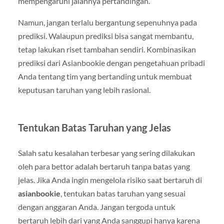
mempengaruhi jalannya pertandingan.
Namun, jangan terlalu bergantung sepenuhnya pada
prediksi. Walaupun prediksi bisa sangat membantu,
tetap lakukan riset tambahan sendiri. Kombinasikan
prediksi dari Asianbookie dengan pengetahuan pribadi
Anda tentang tim yang bertanding untuk membuat
keputusan taruhan yang lebih rasional.
Tentukan Batas Taruhan yang Jelas
Salah satu kesalahan terbesar yang sering dilakukan
oleh para bettor adalah bertaruh tanpa batas yang
jelas. Jika Anda ingin mengelola risiko saat bertaruh di
asianbookie
, tentukan batas taruhan yang sesuai
dengan anggaran Anda. Jangan tergoda untuk
bertaruh lebih dari yang Anda sanggupi hanya karena