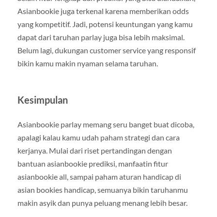
Asianbookie juga terkenal karena memberikan odds
yang kompetitif. Jadi, potensi keuntungan yang kamu
dapat dari taruhan parlay juga bisa lebih maksimal.
Belum lagi, dukungan customer service yang responsif
bikin kamu makin nyaman selama taruhan.
Kesimpulan
Asianbookie parlay memang seru banget buat dicoba,
apalagi kalau kamu udah paham strategi dan cara
kerjanya. Mulai dari riset pertandingan dengan
bantuan asianbookie prediksi, manfaatin fitur
asianbookie all, sampai paham aturan handicap di
asian bookies handicap, semuanya bikin taruhanmu
makin asyik dan punya peluang menang lebih besar.