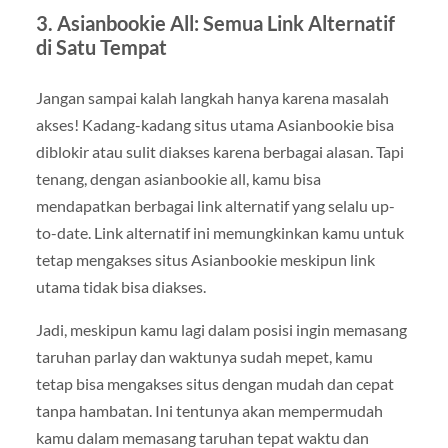
3. Asianbookie All: Semua Link Alternatif
di Satu Tempat
Jangan sampai kalah langkah hanya karena masalah
akses! Kadang-kadang situs utama Asianbookie bisa
diblokir atau sulit diakses karena berbagai alasan. Tapi
tenang, dengan asianbookie all, kamu bisa
mendapatkan berbagai link alternatif yang selalu up-
to-date. Link alternatif ini memungkinkan kamu untuk
tetap mengakses situs Asianbookie meskipun link
utama tidak bisa diakses.
Jadi, meskipun kamu lagi dalam posisi ingin memasang
taruhan parlay dan waktunya sudah mepet, kamu
tetap bisa mengakses situs dengan mudah dan cepat
tanpa hambatan. Ini tentunya akan mempermudah
kamu dalam memasang taruhan tepat waktu dan