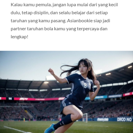
Kalau kamu pemula, jangan lupa mulai dari yang kecil
dulu, tetap disiplin, dan selalu belajar dari setiap
taruhan yang kamu pasang. Asianbookie siap jadi
partner taruhan bola kamu yang terpercaya dan
lengkap!