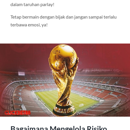
dalam taruhan parlay!
Tetap bermain dengan bijak dan jangan sampai terlalu
terbawa emosi, ya!
Bagaimana Mengelola Risiko