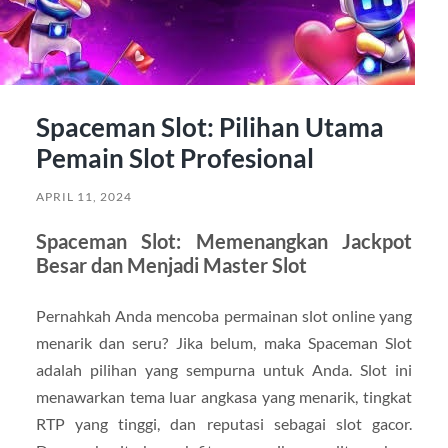
Spaceman Slot: Pilihan Utama
Pemain Slot Profesional
APRIL 11, 2024
Spaceman Slot: Memenangkan Jackpot
Besar dan Menjadi Master Slot
Pernahkah Anda mencoba permainan slot online yang
menarik dan seru? Jika belum, maka Spaceman Slot
adalah pilihan yang sempurna untuk Anda. Slot ini
menawarkan tema luar angkasa yang menarik, tingkat
RTP yang tinggi, dan reputasi sebagai slot gacor.