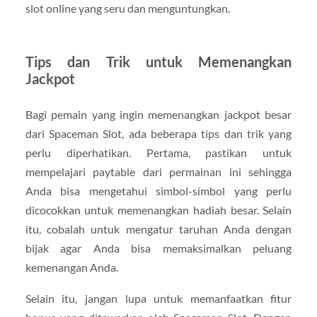
slot online yang seru dan menguntungkan.
Tips dan Trik untuk Memenangkan
Jackpot
Bagi pemain yang ingin memenangkan jackpot besar
dari Spaceman Slot, ada beberapa tips dan trik yang
perlu diperhatikan. Pertama, pastikan untuk
mempelajari paytable dari permainan ini sehingga
Anda bisa mengetahui simbol-simbol yang perlu
dicocokkan untuk memenangkan hadiah besar. Selain
itu, cobalah untuk mengatur taruhan Anda dengan
bijak agar Anda bisa memaksimalkan peluang
kemenangan Anda.
Selain itu, jangan lupa untuk memanfaatkan fitur