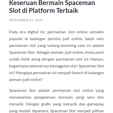
Keseruan Bermain Spaceman
Slot di Platform Terbaik
SEPTEMBER 21, 2024
Pada era digital ini, permainan slot online semakin
populer di kalangan pecinta judi online. Salah satu
permainan slot yang sedang booming saat ini adalah
Spaceman Slot. Sebagai pemain judi online, Anda pasti
sudah tidak asing dengan permainan slot ini. Namun,
bagaimana sebenarnya keunggulan dari Spaceman Slot
ini? Mengapa permainan ini menjadi favorit di kalangan
pemain judi online?
Spaceman Slot adalah permainan slot online yang
menawarkan pengalaman bermain yang seru dan
menarik. Dengan grafis yang menarik dan gameplay
yang mudah dipahami, Spaceman Slot menjadi pilihan