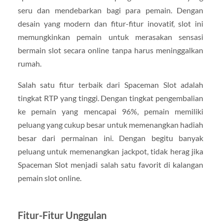
seru dan mendebarkan bagi para pemain. Dengan
desain yang modern dan fitur-fitur inovatif, slot ini
memungkinkan pemain untuk merasakan sensasi
bermain slot secara online tanpa harus meninggalkan
rumah.
Salah satu fitur terbaik dari Spaceman Slot adalah
tingkat RTP yang tinggi. Dengan tingkat pengembalian
ke pemain yang mencapai 96%, pemain memiliki
peluang yang cukup besar untuk memenangkan hadiah
besar dari permainan ini. Dengan begitu banyak
peluang untuk memenangkan jackpot, tidak herag jika
Spaceman Slot menjadi salah satu favorit di kalangan
pemain slot online.
Fitur-Fitur Unggulan