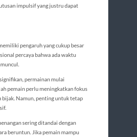
usan impulsif yang justru dapat
emiliki pengaruh yang cukup besar
esional percaya bahwa ada waktu
 muncul.
signifikan, permainan mulai
ilah pemain perlu meningkatkan fokus
ijak. Namun, penting untuk tetap
if.
nangan sering ditandai dengan
cara beruntun. Jika pemain mampu