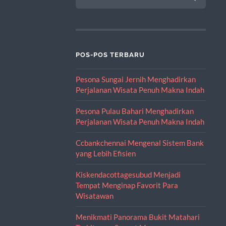
POS-POS TERBARU
Pesona Sungai Jernih Menghadirkan
Perjalanan Wisata Penuh Makna Indah
Pesona Pulau Bahari Menghadirkan
Perjalanan Wisata Penuh Makna Indah
Ccbankchennai Mengenal Sistem Bank
yang Lebih Efisien
Kiskendacottagesubud Menjadi
Tempat Menginap Favorit Para
Wisatawan
Menikmati Panorama Bukit Matahari