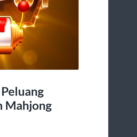
 Peluang
n Mahjong