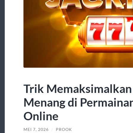
Trik Memaksimalkan
Menang di Permaina
Online
MEI 7, 2026
/
PROOK