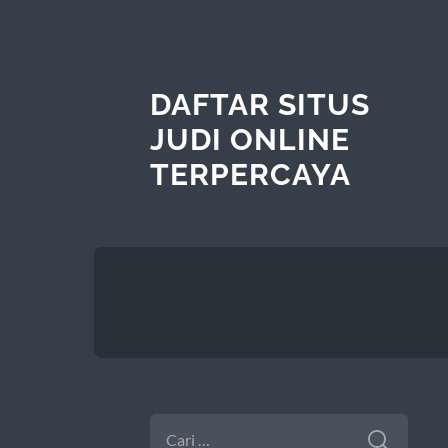
DAFTAR SITUS
JUDI ONLINE
TERPERCAYA
CARI
UNTUK: