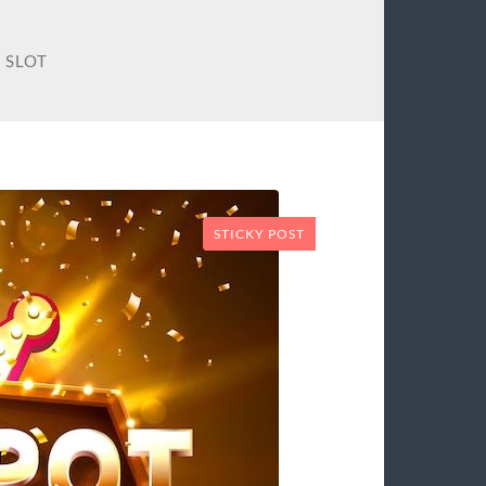
 SLOT
STICKY POST