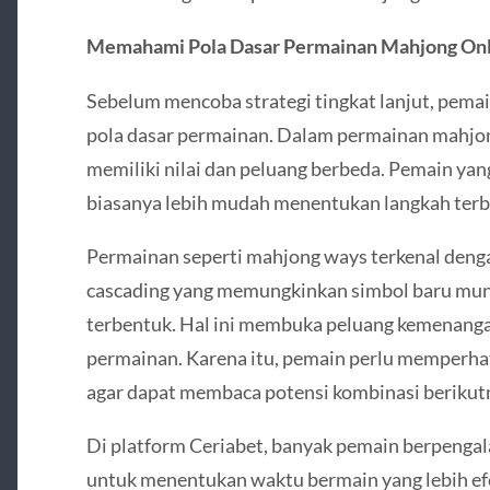
Memahami Pola Dasar Permainan Mahjong Onl
Sebelum mencoba strategi tingkat lanjut, pema
pola dasar permainan. Dalam permainan mahjong
memiliki nilai dan peluang berbeda. Pemain 
biasanya lebih mudah menentukan langkah terba
Permainan seperti mahjong ways terkenal deng
cascading yang memungkinkan simbol baru munc
terbentuk. Hal ini membuka peluang kemenang
permainan. Karena itu, pemain perlu memperhat
agar dapat membaca potensi kombinasi berikut
Di platform Ceriabet, banyak pemain berpeng
untuk menentukan waktu bermain yang lebih efek