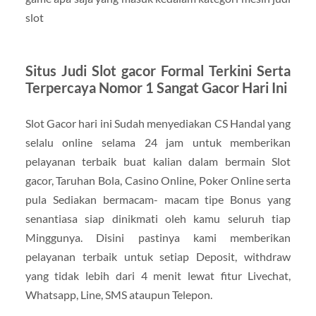
slot
Situs Judi Slot gacor Formal Terkini Serta
Terpercaya Nomor 1 Sangat Gacor Hari Ini
Slot Gacor hari ini Sudah menyediakan CS Handal yang
selalu online selama 24 jam untuk memberikan
pelayanan terbaik buat kalian dalam bermain Slot
gacor, Taruhan Bola, Casino Online, Poker Online serta
pula Sediakan bermacam- macam tipe Bonus yang
senantiasa siap dinikmati oleh kamu seluruh tiap
Minggunya. Disini pastinya kami memberikan
pelayanan terbaik untuk setiap Deposit, withdraw
yang tidak lebih dari 4 menit lewat fitur Livechat,
Whatsapp, Line, SMS ataupun Telepon.