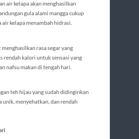
n air kelapa akan menghasilkan
 Kandungan gula alami mangga cukup
 air kelapa menambah hidrasi.
 menghasilkan rasa segar yang
s rendah kalori untuk sensasi yang
 nafsu makan di tengah hari.
gan teh hijau yang sudah didinginkan
ya unik, menyehatkan, dan rendah
ri