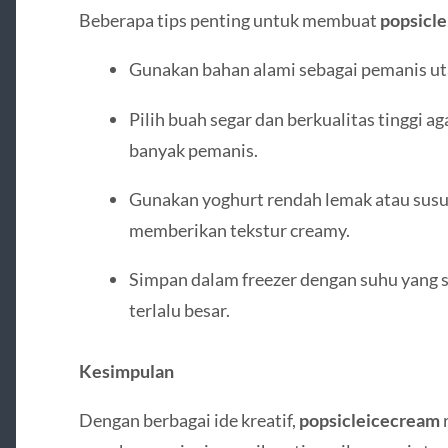
Beberapa tips penting untuk membuat
popsicl
Gunakan bahan alami sebagai pemanis ut
Pilih buah segar dan berkualitas tinggi a
banyak pemanis.
Gunakan yoghurt rendah lemak atau susu 
memberikan tekstur creamy.
Simpan dalam freezer dengan suhu yang s
terlalu besar.
Kesimpulan
Dengan berbagai ide kreatif,
popsicleicecream
r