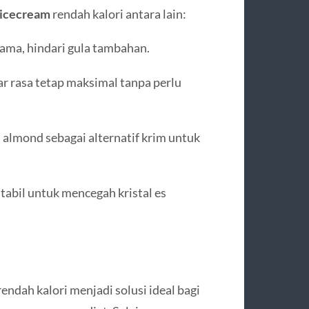
eicecream
rendah kalori antara lain:
ama, hindari gula tambahan.
gar rasa tetap maksimal tanpa perlu
almond sebagai alternatif krim untuk
tabil untuk mencegah kristal es
endah kalori menjadi solusi ideal bagi