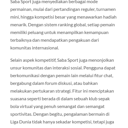
Saba Sport juga menyediakan berbagai mode
permainan, mulai dari pertandingan reguler, turnamen
mini, hingga kompetisi besar yang menawarkan hadiah
menarik. Dengan sistem ranking global, setiap pemain
memiliki peluang untuk menampilkan kemampuan
terbaiknya dan mendapatkan pengakuan dari
komunitas internasional.
Selain aspek kompetitif, Saba Sport juga menonjolkan
unsur komunitas dan interaksi sosial. Pengguna dapat
berkomunikasi dengan pemain lain melalui fitur chat,
bergabung dalam forum diskusi, atau bahkan
melakukan pertukaran strategi. Fitur ini menciptakan
suasana seperti berada di dalam sebuah klub sepak
bola virtual yang penuh semangat dan semangat
sportivitas. Dengan begitu, pengalaman bermain di
Liga Dunia tidak hanya sekadar kompetisi, tetapi juga