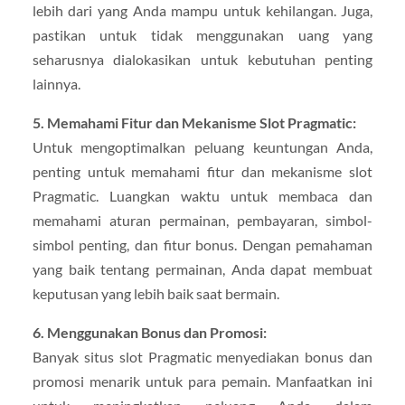
lebih dari yang Anda mampu untuk kehilangan. Juga,
pastikan untuk tidak menggunakan uang yang
seharusnya dialokasikan untuk kebutuhan penting
lainnya.
5. Memahami Fitur dan Mekanisme Slot Pragmatic:
Untuk mengoptimalkan peluang keuntungan Anda,
penting untuk memahami fitur dan mekanisme slot
Pragmatic. Luangkan waktu untuk membaca dan
memahami aturan permainan, pembayaran, simbol-
simbol penting, dan fitur bonus. Dengan pemahaman
yang baik tentang permainan, Anda dapat membuat
keputusan yang lebih baik saat bermain.
6. Menggunakan Bonus dan Promosi:
Banyak situs slot Pragmatic menyediakan bonus dan
promosi menarik untuk para pemain. Manfaatkan ini