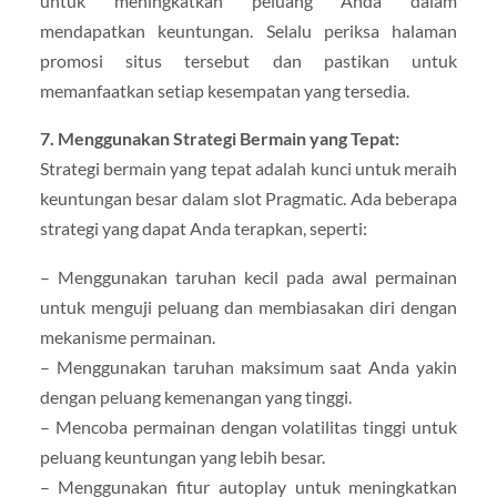
untuk meningkatkan peluang Anda dalam
mendapatkan keuntungan. Selalu periksa halaman
promosi situs tersebut dan pastikan untuk
memanfaatkan setiap kesempatan yang tersedia.
7. Menggunakan Strategi Bermain yang Tepat:
Strategi bermain yang tepat adalah kunci untuk meraih
keuntungan besar dalam slot Pragmatic. Ada beberapa
strategi yang dapat Anda terapkan, seperti:
– Menggunakan taruhan kecil pada awal permainan
untuk menguji peluang dan membiasakan diri dengan
mekanisme permainan.
– Menggunakan taruhan maksimum saat Anda yakin
dengan peluang kemenangan yang tinggi.
– Mencoba permainan dengan volatilitas tinggi untuk
peluang keuntungan yang lebih besar.
– Menggunakan fitur autoplay untuk meningkatkan