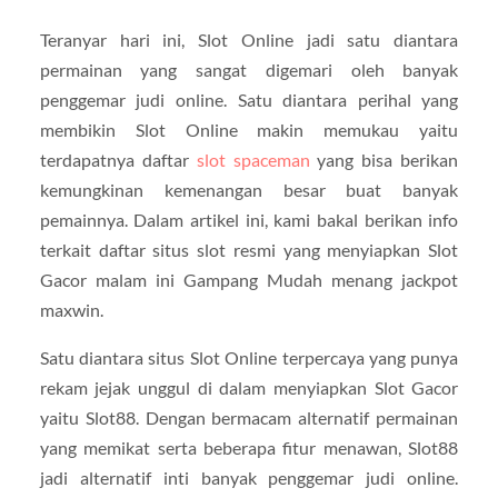
Teranyar hari ini, Slot Online jadi satu diantara
permainan yang sangat digemari oleh banyak
penggemar judi online. Satu diantara perihal yang
membikin Slot Online makin memukau yaitu
terdapatnya daftar
slot spaceman
yang bisa berikan
kemungkinan kemenangan besar buat banyak
pemainnya. Dalam artikel ini, kami bakal berikan info
terkait daftar situs slot resmi yang menyiapkan Slot
Gacor malam ini Gampang Mudah menang jackpot
maxwin.
Satu diantara situs Slot Online terpercaya yang punya
rekam jejak unggul di dalam menyiapkan Slot Gacor
yaitu Slot88. Dengan bermacam alternatif permainan
yang memikat serta beberapa fitur menawan, Slot88
jadi alternatif inti banyak penggemar judi online.