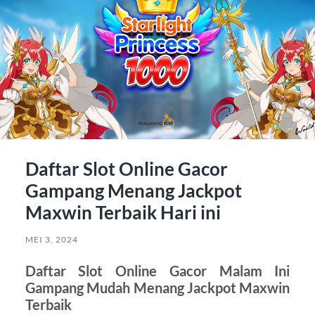
Daftar Slot Online Gacor
Gampang Menang Jackpot
Maxwin Terbaik Hari ini
MEI 3, 2024
Daftar Slot Online Gacor Malam Ini
Gampang Mudah Menang Jackpot Maxwin
Terbaik