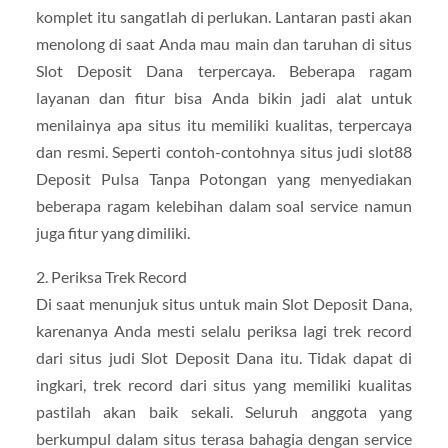
komplet itu sangatlah di perlukan. Lantaran pasti akan
menolong di saat Anda mau main dan taruhan di situs
Slot Deposit Dana terpercaya. Beberapa ragam
layanan dan fitur bisa Anda bikin jadi alat untuk
menilainya apa situs itu memiliki kualitas, terpercaya
dan resmi. Seperti contoh-contohnya situs judi slot88
Deposit Pulsa Tanpa Potongan yang menyediakan
beberapa ragam kelebihan dalam soal service namun
juga fitur yang dimiliki.
2. Periksa Trek Record
Di saat menunjuk situs untuk main Slot Deposit Dana,
karenanya Anda mesti selalu periksa lagi trek record
dari situs judi Slot Deposit Dana itu. Tidak dapat di
ingkari, trek record dari situs yang memiliki kualitas
pastilah akan baik sekali. Seluruh anggota yang
berkumpul dalam situs terasa bahagia dengan service