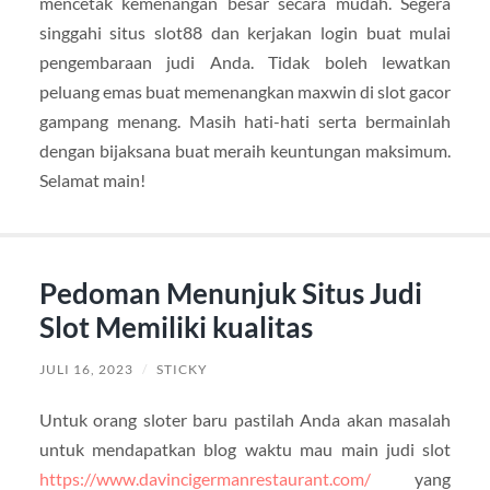
mencetak kemenangan besar secara mudah. Segera
singgahi situs slot88 dan kerjakan login buat mulai
pengembaraan judi Anda. Tidak boleh lewatkan
peluang emas buat memenangkan maxwin di slot gacor
gampang menang. Masih hati-hati serta bermainlah
dengan bijaksana buat meraih keuntungan maksimum.
Selamat main!
Pedoman Menunjuk Situs Judi
Slot Memiliki kualitas
JULI 16, 2023
/
STICKY
Untuk orang sloter baru pastilah Anda akan masalah
untuk mendapatkan blog waktu mau main judi slot
https://www.davincigermanrestaurant.com/
yang