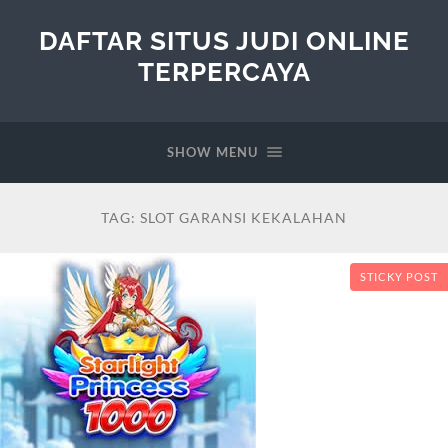
DAFTAR SITUS JUDI ONLINE
TERPERCAYA
SHOW MENU
TAG:
SLOT GARANSI KEKALAHAN
STICKY POST