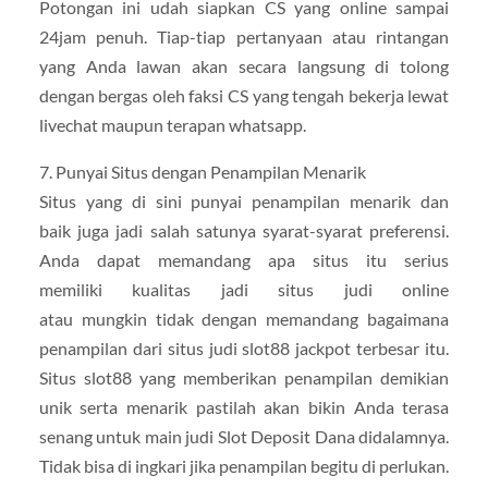
Potongan ini udah siapkan CS yang online sampai
24jam penuh. Tiap-tiap pertanyaan atau rintangan
yang Anda lawan akan secara langsung di tolong
dengan bergas oleh faksi CS yang tengah bekerja lewat
livechat maupun terapan whatsapp.
7. Punyai Situs dengan Penampilan Menarik
Situs yang di sini punyai penampilan menarik dan
baik juga jadi salah satunya syarat-syarat preferensi.
Anda dapat memandang apa situs itu serius
memiliki kualitas jadi situs judi online
atau mungkin tidak dengan memandang bagaimana
penampilan dari situs judi slot88 jackpot terbesar itu.
Situs slot88 yang memberikan penampilan demikian
unik serta menarik pastilah akan bikin Anda terasa
senang untuk main judi Slot Deposit Dana didalamnya.
Tidak bisa di ingkari jika penampilan begitu di perlukan.