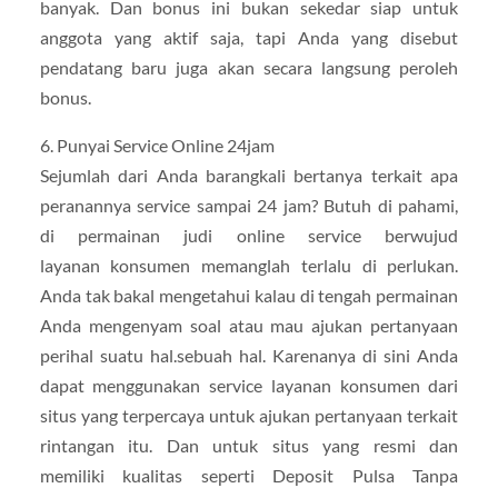
banyak. Dan bonus ini bukan sekedar siap untuk
anggota yang aktif saja, tapi Anda yang disebut
pendatang baru juga akan secara langsung peroleh
bonus.
6. Punyai Service Online 24jam
Sejumlah dari Anda barangkali bertanya terkait apa
peranannya service sampai 24 jam? Butuh di pahami,
di permainan judi online service berwujud
layanan konsumen memanglah terlalu di perlukan.
Anda tak bakal mengetahui kalau di tengah permainan
Anda mengenyam soal atau mau ajukan pertanyaan
perihal suatu hal.sebuah hal. Karenanya di sini Anda
dapat menggunakan service layanan konsumen dari
situs yang terpercaya untuk ajukan pertanyaan terkait
rintangan itu. Dan untuk situs yang resmi dan
memiliki kualitas seperti Deposit Pulsa Tanpa