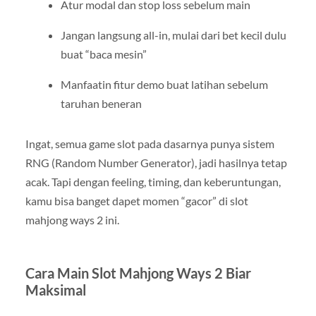
Atur modal dan stop loss sebelum main
Jangan langsung all-in, mulai dari bet kecil dulu
buat “baca mesin”
Manfaatin fitur demo buat latihan sebelum
taruhan beneran
Ingat, semua game slot pada dasarnya punya sistem
RNG (Random Number Generator), jadi hasilnya tetap
acak. Tapi dengan feeling, timing, dan keberuntungan,
kamu bisa banget dapet momen “gacor” di slot
mahjong ways 2 ini.
Cara Main Slot Mahjong Ways 2 Biar
Maksimal