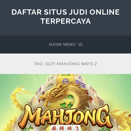
DAFTAR SITUS JUDI ONLINE
TERPERCAYA
SHOW MENU
TAG:
SLOT MAHJONG WAYS 2