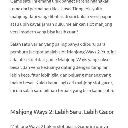
Game satu ini emang unik banget karena ngangkat
tema dari permainan klasik asal Tiongkok, yaitu
mahjong. Tapi yang dibahas di sini bukan versi papan
atau ubin kayak jaman dulu, melainkan slot mahjong
versi modern yang bisa kasih cuan!
Salah satu varian yang paling banyak diburu para
pemburu jackpot adalah slot Mahjong Ways 2. Yup, ini
adalah sekuel dari game Mahjong Ways yang sukses
besar, dan versi keduanya datang dengan tampilan
lebih kece, fitur lebih gila, dan peluang menang yang
makin besar. Kalau kamu lagi cari mahjong slot gacor,
ini dia salah satu pilihan terbaik yang bisa kamu coba.
Mahjong Ways 2: Lebih Seru, Lebih Gacor
Mahjong Ways 2 bukan slot biasa. Game ini punya