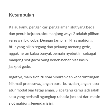
Kesimpulan
Kalau kamu pengen cari pengalaman slot yang beda
dan penuh kejutan, slot mahjong ways 2 adalah pilihan
yang wajib dicoba. Dengan tampilan khas mahjong,
fitur yang bikin tegang dan peluang menang gede,
nggak heran kalau banyak pemain nyebut ini sebagai
mahjong slot gacor yang bener-bener bisa kasih
jackpot gede.
Ingat ya, main slot itu soal hiburan dan keberuntungan.
Nikmati prosesnya, jangan buru-buru, dan jangan lupa
atur modal biar tetap aman. Siapa tahu kamu jadi salah
satu yang berhasil ngungkap rahasia jackpot dari mesin
slot mahjong legendaris ini!