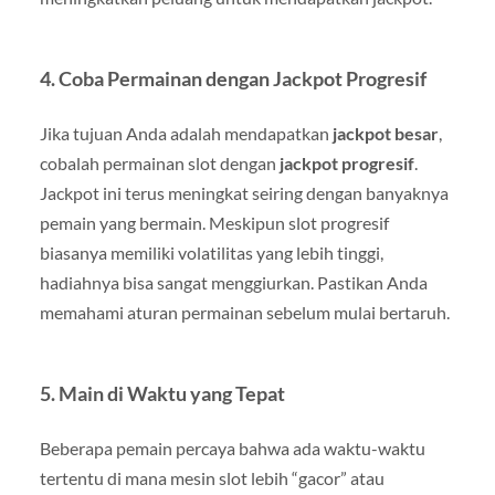
4. Coba Permainan dengan Jackpot Progresif
Jika tujuan Anda adalah mendapatkan
jackpot besar
,
cobalah permainan slot dengan
jackpot progresif
.
Jackpot ini terus meningkat seiring dengan banyaknya
pemain yang bermain. Meskipun slot progresif
biasanya memiliki volatilitas yang lebih tinggi,
hadiahnya bisa sangat menggiurkan. Pastikan Anda
memahami aturan permainan sebelum mulai bertaruh.
5. Main di Waktu yang Tepat
Beberapa pemain percaya bahwa ada waktu-waktu
tertentu di mana mesin slot lebih “gacor” atau