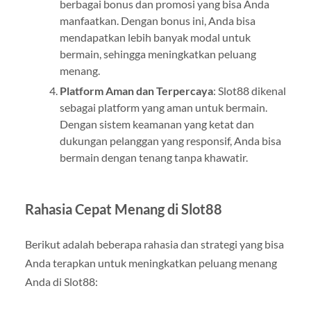
berbagai bonus dan promosi yang bisa Anda
manfaatkan. Dengan bonus ini, Anda bisa
mendapatkan lebih banyak modal untuk
bermain, sehingga meningkatkan peluang
menang.
Platform Aman dan Terpercaya
: Slot88 dikenal
sebagai platform yang aman untuk bermain.
Dengan sistem keamanan yang ketat dan
dukungan pelanggan yang responsif, Anda bisa
bermain dengan tenang tanpa khawatir.
Rahasia Cepat Menang di Slot88
Berikut adalah beberapa rahasia dan strategi yang bisa
Anda terapkan untuk meningkatkan peluang menang
Anda di Slot88: