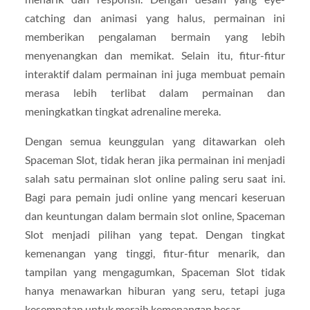
catching dan animasi yang halus, permainan ini
memberikan pengalaman bermain yang lebih
menyenangkan dan memikat. Selain itu, fitur-fitur
interaktif dalam permainan ini juga membuat pemain
merasa lebih terlibat dalam permainan dan
meningkatkan tingkat adrenaline mereka.
Dengan semua keunggulan yang ditawarkan oleh
Spaceman Slot, tidak heran jika permainan ini menjadi
salah satu permainan slot online paling seru saat ini.
Bagi para pemain judi online yang mencari keseruan
dan keuntungan dalam bermain slot online, Spaceman
Slot menjadi pilihan yang tepat. Dengan tingkat
kemenangan yang tinggi, fitur-fitur menarik, dan
tampilan yang mengagumkan, Spaceman Slot tidak
hanya menawarkan hiburan yang seru, tetapi juga
kesempatan untuk meraih kemenangan besar.