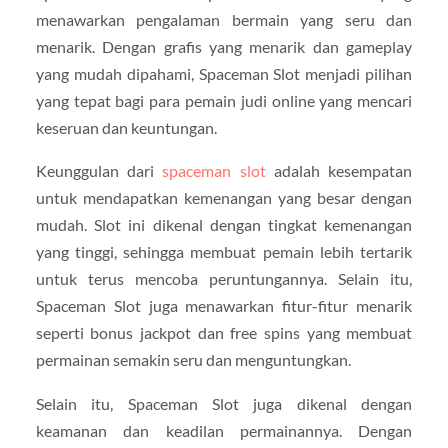
menawarkan pengalaman bermain yang seru dan
menarik. Dengan grafis yang menarik dan gameplay
yang mudah dipahami, Spaceman Slot menjadi pilihan
yang tepat bagi para pemain judi online yang mencari
keseruan dan keuntungan.
Keunggulan dari
spaceman slot
adalah kesempatan
untuk mendapatkan kemenangan yang besar dengan
mudah. Slot ini dikenal dengan tingkat kemenangan
yang tinggi, sehingga membuat pemain lebih tertarik
untuk terus mencoba peruntungannya. Selain itu,
Spaceman Slot juga menawarkan fitur-fitur menarik
seperti bonus jackpot dan free spins yang membuat
permainan semakin seru dan menguntungkan.
Selain itu, Spaceman Slot juga dikenal dengan
keamanan dan keadilan permainannya. Dengan