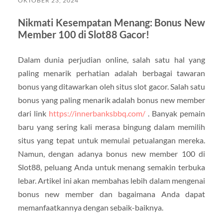
OKTOBER 23, 2024
Nikmati Kesempatan Menang: Bonus New
Member 100 di Slot88 Gacor!
Dalam dunia perjudian online, salah satu hal yang
paling menarik perhatian adalah berbagai tawaran
bonus yang ditawarkan oleh situs slot gacor. Salah satu
bonus yang paling menarik adalah bonus new member
dari link
https://innerbanksbbq.com/
. Banyak pemain
baru yang sering kali merasa bingung dalam memilih
situs yang tepat untuk memulai petualangan mereka.
Namun, dengan adanya bonus new member 100 di
Slot88, peluang Anda untuk menang semakin terbuka
lebar. Artikel ini akan membahas lebih dalam mengenai
bonus new member dan bagaimana Anda dapat
memanfaatkannya dengan sebaik-baiknya.