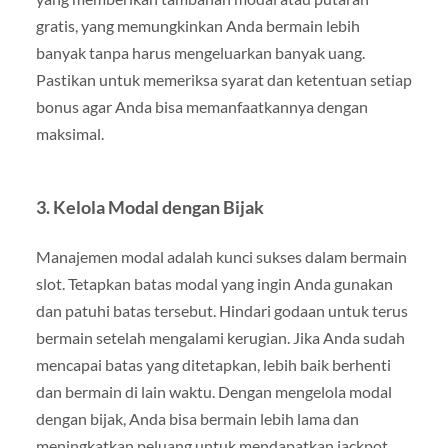
gratis, yang memungkinkan Anda bermain lebih
banyak tanpa harus mengeluarkan banyak uang.
Pastikan untuk memeriksa syarat dan ketentuan setiap
bonus agar Anda bisa memanfaatkannya dengan
maksimal.
3. Kelola Modal dengan Bijak
Manajemen modal adalah kunci sukses dalam bermain
slot. Tetapkan batas modal yang ingin Anda gunakan
dan patuhi batas tersebut. Hindari godaan untuk terus
bermain setelah mengalami kerugian. Jika Anda sudah
mencapai batas yang ditetapkan, lebih baik berhenti
dan bermain di lain waktu. Dengan mengelola modal
dengan bijak, Anda bisa bermain lebih lama dan
meningkatkan peluang untuk mendapatkan jackpot.