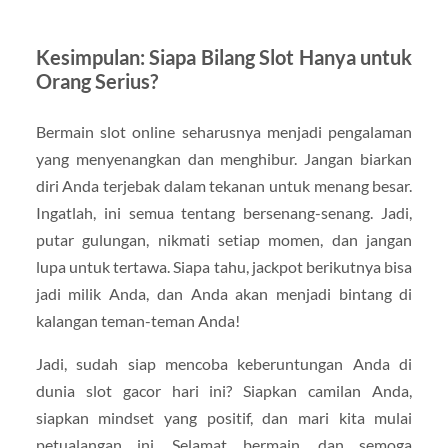
Kesimpulan: Siapa Bilang Slot Hanya untuk
Orang Serius?
Bermain slot online seharusnya menjadi pengalaman
yang menyenangkan dan menghibur. Jangan biarkan
diri Anda terjebak dalam tekanan untuk menang besar.
Ingatlah, ini semua tentang bersenang-senang. Jadi,
putar gulungan, nikmati setiap momen, dan jangan
lupa untuk tertawa. Siapa tahu, jackpot berikutnya bisa
jadi milik Anda, dan Anda akan menjadi bintang di
kalangan teman-teman Anda!
Jadi, sudah siap mencoba keberuntungan Anda di
dunia slot gacor hari ini? Siapkan camilan Anda,
siapkan mindset yang positif, dan mari kita mulai
petualangan ini. Selamat bermain, dan semoga