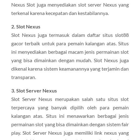
Nexus Slot juga menyediakan slot server Nexus yang
terkenal karena kecepatan dan kestabilannya.
2. Slot Nexus
Slot Nexus juga termasuk dalam daftar situs slot88
gacor terbaik untuk para pemain kalangan atas. Situs
ini menyediakan berbagai macam jenis permainan slot
yang bisa dimainkan dengan mudah. Slot Nexus juga
dikenal karena sistem keamanannya yang terjamin dan
transparan.
3. Slot Server Nexus
Slot Server Nexus merupakan salah satu situs slot
terpercaya yang banyak dipilih oleh para pemain
kalangan atas. Situs ini menawarkan berbagai jenis
permainan slot yang bisa dimainkan dengan sistem fair
play. Slot Server Nexus juga memiliki link nexus yang