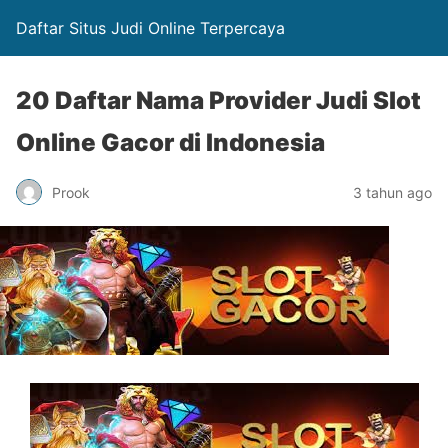
Daftar Situs Judi Online Terpercaya
20 Daftar Nama Provider Judi Slot
Online Gacor di Indonesia
Prook
3 tahun ago