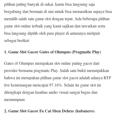
pilihan paling banyak di sukai. kamu bisa langsung saja
bergabung dan bermain di sini untuk bisa memastikan supaya bisa
memilih salah satu game slot dengan tepat. Ada beberapa pilihan
game slot online terbaik yang kami sajikan dan tawarkan serta
bisa langsung dipilih oleh para player di antaranya meliputi
sebagai berikut:
1. Game Slot Gacor Gates of Olumpus (Pragmatic Play)
Gates of Olumpus merupakan slot online paling gacor dari
provider bernama pragmatic Play. Salah satu bukti menunjukkan
bahwa ini merupakan pilihan game slot gacor adalah adanya RTP
live kemenangan mencapai 97.16%. Selain itu game slot ini
dilengkapi dengan kualitas audio visual sangat bagus dan
memumpuni.
2. Game Slot Gacor Fa Cai Shen Deluxe (habanero)