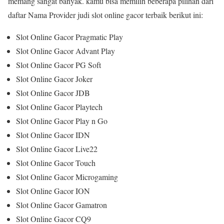
memang sangat banyak. kamu bisa memilih beberapa pilihan dari
daftar Nama Provider judi slot online gacor terbaik berikut ini:
Slot Online Gacor Pragmatic Play
Slot Online Gacor Advant Play
Slot Online Gacor PG Soft
Slot Online Gacor Joker
Slot Online Gacor JDB
Slot Online Gacor Playtech
Slot Online Gacor Play n Go
Slot Online Gacor IDN
Slot Online Gacor Live22
Slot Online Gacor Touch
Slot Online Gacor Microgaming
Slot Online Gacor ION
Slot Online Gacor Gamatron
Slot Online Gacor CQ9