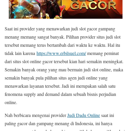
Saat ini provider yang menawarkan judi slot gacor gampang
menang memang sangat banyak. Pilihan provider situs judi slot
tersebut memang terus bertambah dari waktu ke waktu. Hal itu
tidak lain karena
https://www.erbilsuel.com/
memang peminat
dari situs slot online gacor tersebut kian hari semakin meningkat.
Semakin banyak orang yang mau bermain judi slot online, maka
semakin banyak pula pilihan situs agen judi online yang
menawarkan layanan tersebut. Jadi ini merupakan salah satu
fenomena supply and demand dalam sebuah bisnis perjudian
online.
Nah berbicara mengenai provider
Judi Dadu Online
saat ini
paling gacor dan gampang menang di Indonesia, ini hanya