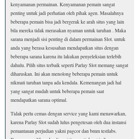
kenyamanan permainan. Kenyamanan pemain sangat
penting untuk jadi perhatian oleh pihak agen. Masalahnya
beberapa pemain bisa jadi bergerak ke arah situs yang lain
bila mereka tidak merasakan nyaman untuk taruhan . Maka
sarana menjadi sisi penting di dalam permainan Slot. untuk
anda yang berasa kesusahan mendapatkan situs dengan
beberapa sarana karena itu lakukan penyeleksian terlebih
dahulu. Pilih situs terbaik seperti Parlay Slot memang sangat
diharuskan. Ini akan menolong beberapa pemain untuk
nikmati taruhan tanpa ada kendala. Kemenangan jadi hal
yang sangat mudah untuk beberapa pemain saat
mendapatkan sarana optimal.
Tidak perlu cemas dengan service yang kami menawarkan,
karena Parlay Slot sudah lulus pengetesan oleh dua instansi
pemantauan perjudian yakni pagcor dan bmm testlabs.