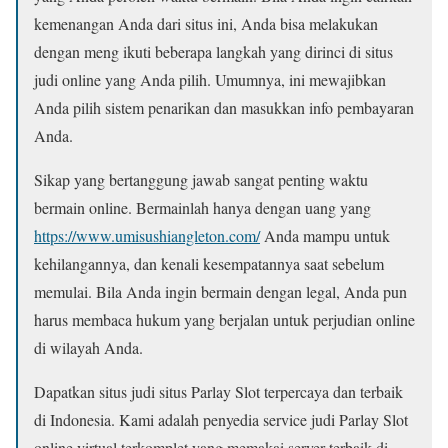
kemenangan Anda dari situs ini, Anda bisa melakukan
dengan meng ikuti beberapa langkah yang dirinci di situs
judi online yang Anda pilih. Umumnya, ini mewajibkan
Anda pilih sistem penarikan dan masukkan info pembayaran
Anda.
Sikap yang bertanggung jawab sangat penting waktu
bermain online. Bermainlah hanya dengan uang yang
https://www.umisushiangleton.com/
Anda mampu untuk
kehilangannya, dan kenali kesempatannya saat sebelum
memulai. Bila Anda ingin bermain dengan legal, Anda pun
harus membaca hukum yang berjalan untuk perjudian online
di wilayah Anda.
Dapatkan situs judi situs Parlay Slot terpercaya dan terbaik
di Indonesia. Kami adalah penyedia service judi Parlay Slot
online virtual terkomplet yang memakai server terbaik di