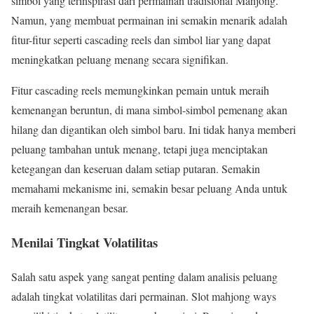
simbol yang terinspirasi dari permainan tradisional Mahjong.
Namun, yang membuat permainan ini semakin menarik adalah
fitur-fitur seperti cascading reels dan simbol liar yang dapat
meningkatkan peluang menang secara signifikan.
Fitur cascading reels memungkinkan pemain untuk meraih
kemenangan beruntun, di mana simbol-simbol pemenang akan
hilang dan digantikan oleh simbol baru. Ini tidak hanya memberi
peluang tambahan untuk menang, tetapi juga menciptakan
ketegangan dan keseruan dalam setiap putaran. Semakin
memahami mekanisme ini, semakin besar peluang Anda untuk
meraih kemenangan besar.
Menilai Tingkat Volatilitas
Salah satu aspek yang sangat penting dalam analisis peluang
adalah tingkat volatilitas dari permainan. Slot mahjong ways