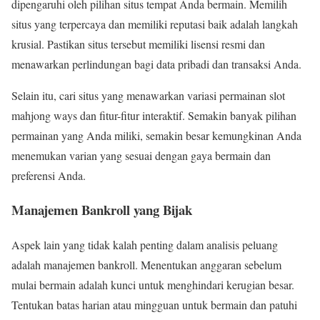
dipengaruhi oleh pilihan situs tempat Anda bermain. Memilih
situs yang terpercaya dan memiliki reputasi baik adalah langkah
krusial. Pastikan situs tersebut memiliki lisensi resmi dan
menawarkan perlindungan bagi data pribadi dan transaksi Anda.
Selain itu, cari situs yang menawarkan variasi permainan slot
mahjong ways dan fitur-fitur interaktif. Semakin banyak pilihan
permainan yang Anda miliki, semakin besar kemungkinan Anda
menemukan varian yang sesuai dengan gaya bermain dan
preferensi Anda.
Manajemen Bankroll yang Bijak
Aspek lain yang tidak kalah penting dalam analisis peluang
adalah manajemen bankroll. Menentukan anggaran sebelum
mulai bermain adalah kunci untuk menghindari kerugian besar.
Tentukan batas harian atau mingguan untuk bermain dan patuhi