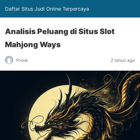
Daftar Situs Judi Online Terpercaya
Analisis Peluang di Situs Slot
Mahjong Ways
Prook
2 tahun ago