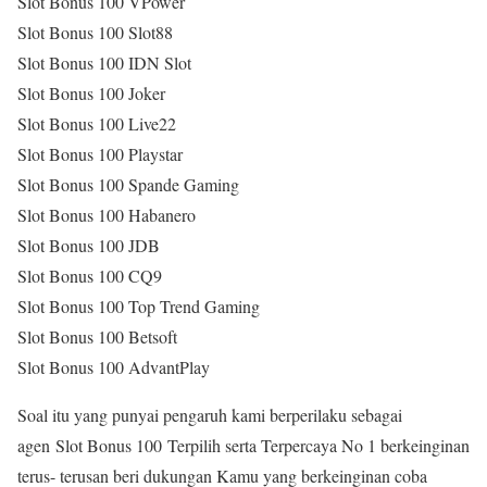
Slot Bonus 100 VPower
Slot Bonus 100 Slot88
Slot Bonus 100 IDN Slot
Slot Bonus 100 Joker
Slot Bonus 100 Live22
Slot Bonus 100 Playstar
Slot Bonus 100 Spande Gaming
Slot Bonus 100 Habanero
Slot Bonus 100 JDB
Slot Bonus 100 CQ9
Slot Bonus 100 Top Trend Gaming
Slot Bonus 100 Betsoft
Slot Bonus 100 AdvantPlay
Soal itu yang punyai pengaruh kami berperilaku sebagai
agen Slot Bonus 100 Terpilih serta Terpercaya No 1 berkeinginan
terus- terusan beri dukungan Kamu yang berkeinginan coba