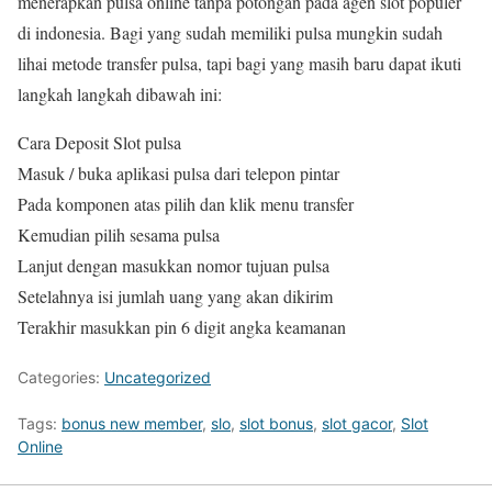
menerapkan pulsa online tanpa potongan pada agen slot populer
di indonesia. Bagi yang sudah memiliki pulsa mungkin sudah
lihai metode transfer pulsa, tapi bagi yang masih baru dapat ikuti
langkah langkah dibawah ini:
Cara Deposit Slot pulsa
Masuk / buka aplikasi pulsa dari telepon pintar
Pada komponen atas pilih dan klik menu transfer
Kemudian pilih sesama pulsa
Lanjut dengan masukkan nomor tujuan pulsa
Setelahnya isi jumlah uang yang akan dikirim
Terakhir masukkan pin 6 digit angka keamanan
Categories:
Uncategorized
Tags:
bonus new member
,
slo
,
slot bonus
,
slot gacor
,
Slot
Online