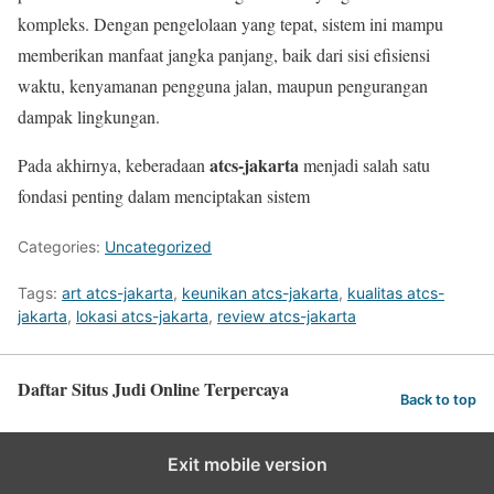
kompleks. Dengan pengelolaan yang tepat, sistem ini mampu
memberikan manfaat jangka panjang, baik dari sisi efisiensi
waktu, kenyamanan pengguna jalan, maupun pengurangan
dampak lingkungan.
atcs-jakarta
Pada akhirnya, keberadaan
menjadi salah satu
fondasi penting dalam menciptakan sistem
Categories:
Uncategorized
Tags:
art atcs-jakarta
,
keunikan atcs-jakarta
,
kualitas atcs-
jakarta
,
lokasi atcs-jakarta
,
review atcs-jakarta
Daftar Situs Judi Online Terpercaya
Back to top
Exit mobile version