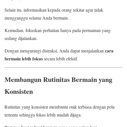
Selain itu, informasikan kepada orang sekitar agar tidak
mengganggu selama Anda bermain.
Kemudian, fokuskan perhatian hanya pada permainan yang
sedang dijalankan.
cara
Dengan mengurangi distraksi, Anda dapat menjalankan
bermain lebih fokus
secara lebih efektif.
Membangun Rutinitas Bermain yang
Konsisten
Rutinitas yang konsisten membantu otak terbiasa dengan pola
tertentu sehingga fokus lebih mudah dijaga.