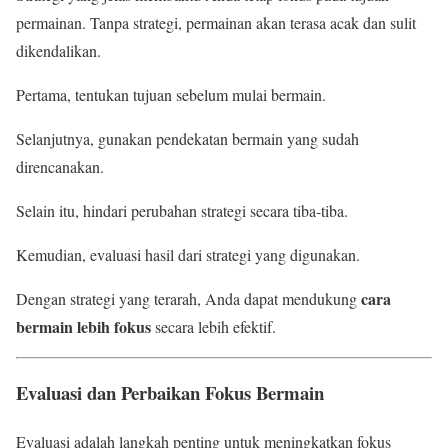
permainan. Tanpa strategi, permainan akan terasa acak dan sulit
dikendalikan.
Pertama, tentukan tujuan sebelum mulai bermain.
Selanjutnya, gunakan pendekatan bermain yang sudah
direncanakan.
Selain itu, hindari perubahan strategi secara tiba-tiba.
Kemudian, evaluasi hasil dari strategi yang digunakan.
cara
Dengan strategi yang terarah, Anda dapat mendukung
bermain lebih fokus
secara lebih efektif.
Evaluasi dan Perbaikan Fokus Bermain
Evaluasi adalah langkah penting untuk meningkatkan fokus