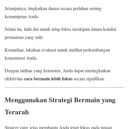
Selanjutnya, tingkatkan durasi secara perlahan seiring
kemampuan Anda.
Selain itu, latih diri untuk tetap fokus meskipun dalam kondisi
permainan yang sulit.
Kemudian, lakukan evaluasi untuk melihat perkembangan
konsentrasi Anda.
Dengan latihan yang konsisten, Anda dapat meningkatkan
cara bermain lebih fokus
efektivitas
secara signifikan.
Menggunakan Strategi Bermain yang
Terarah
Strategi yang jelas membantu Anda tetap fokus pada tujuan