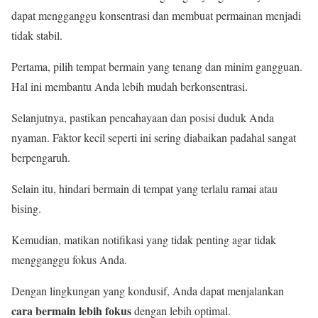
dapat mengganggu konsentrasi dan membuat permainan menjadi
tidak stabil.
Pertama, pilih tempat bermain yang tenang dan minim gangguan.
Hal ini membantu Anda lebih mudah berkonsentrasi.
Selanjutnya, pastikan pencahayaan dan posisi duduk Anda
nyaman. Faktor kecil seperti ini sering diabaikan padahal sangat
berpengaruh.
Selain itu, hindari bermain di tempat yang terlalu ramai atau
bising.
Kemudian, matikan notifikasi yang tidak penting agar tidak
mengganggu fokus Anda.
Dengan lingkungan yang kondusif, Anda dapat menjalankan
cara bermain lebih fokus
dengan lebih optimal.