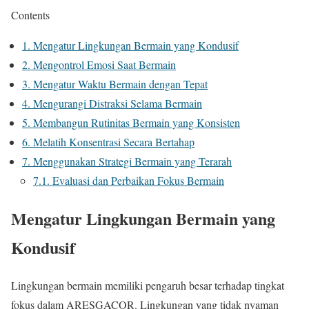
Contents
1.
Mengatur Lingkungan Bermain yang Kondusif
2.
Mengontrol Emosi Saat Bermain
3.
Mengatur Waktu Bermain dengan Tepat
4.
Mengurangi Distraksi Selama Bermain
5.
Membangun Rutinitas Bermain yang Konsisten
6.
Melatih Konsentrasi Secara Bertahap
7.
Menggunakan Strategi Bermain yang Terarah
7.1.
Evaluasi dan Perbaikan Fokus Bermain
Mengatur Lingkungan Bermain yang
Kondusif
Lingkungan bermain memiliki pengaruh besar terhadap tingkat
fokus dalam ARESGACOR. Lingkungan yang tidak nyaman