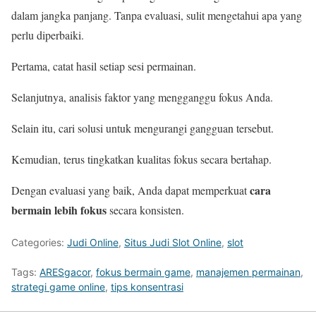
dalam jangka panjang. Tanpa evaluasi, sulit mengetahui apa yang
perlu diperbaiki.
Pertama, catat hasil setiap sesi permainan.
Selanjutnya, analisis faktor yang mengganggu fokus Anda.
Selain itu, cari solusi untuk mengurangi gangguan tersebut.
Kemudian, terus tingkatkan kualitas fokus secara bertahap.
cara
Dengan evaluasi yang baik, Anda dapat memperkuat
bermain lebih fokus
secara konsisten.
Categories:
Judi Online
,
Situs Judi Slot Online
,
slot
Tags:
ARESgacor
,
fokus bermain game
,
manajemen permainan
,
strategi game online
,
tips konsentrasi