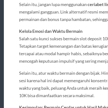
Selain itu, jangan lupa menggunakan
ceriabet li
mengalami gangguan. Link alternatif resmi me
permainan dan bonus tanpa hambatan, sehingga
Kelola Emosi dan Waktu Bermain
Salah satu kunci sukses bermain slot deposit 10
Tetapkan target kemenangan dan batas kerugian
tercapai atau modal hampir habis, sebaiknya b
mencegah keputusan impulsif yang sering menja
Selain itu, atur waktu bermain dengan bijak. Hi
sesi karena hal ini dapat memengaruhi konsentr
waktu yang baik, peluang Anda untuk meraih ke
10K bisa dimanfaatkan secara maksimal.
Kesimpulan: Bermain Cerdas untuk Hasil Mak