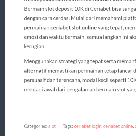
Bermain slot deposit 10K di Ceriabet bisa sang
dengan cara cerdas. Mulai dari memahami plat
permainan
ceriabet slot online
yang tepat, mem
emosi dan waktu bermain, semua langkah ini a
kerugian.
Menggunakan strategi yang tepat serta memanfa
alternatif
memastikan permainan tetap lancar 
persuasif dan terencana, modal kecil seperti 10K
menjadi awal dari pengalaman bermain slot ya
Categories:
slot
Tags:
ceriabet login
,
ceriabet online
,