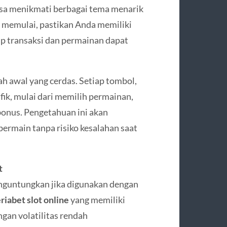
isa menikmati berbagai tema menarik
 memulai, pastikan Anda memiliki
ap transaksi dan permainan dapat
 awal yang cerdas. Setiap tombol,
ifik, mulai dari memilih permainan,
onus. Pengetahuan ini akan
main tanpa risiko kesalahan saat
t
nguntungkan jika digunakan dengan
riabet slot online
yang memiliki
ngan volatilitas rendah