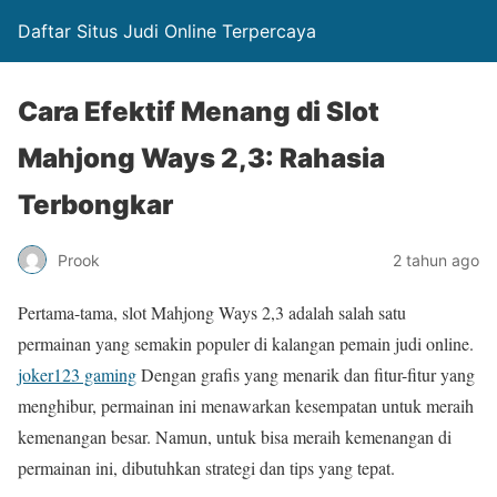
Daftar Situs Judi Online Terpercaya
Cara Efektif Menang di Slot
Mahjong Ways 2,3: Rahasia
Terbongkar
Prook
2 tahun ago
Pertama-tama, slot Mahjong Ways 2,3 adalah salah satu
permainan yang semakin populer di kalangan pemain judi online.
joker123 gaming
Dengan grafis yang menarik dan fitur-fitur yang
menghibur, permainan ini menawarkan kesempatan untuk meraih
kemenangan besar. Namun, untuk bisa meraih kemenangan di
permainan ini, dibutuhkan strategi dan tips yang tepat.