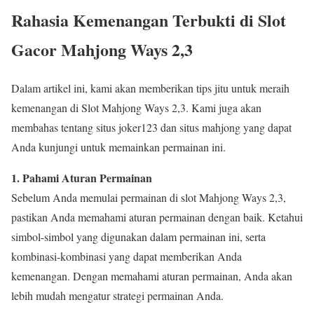
Rahasia Kemenangan Terbukti di Slot
Gacor Mahjong Ways 2,3
Dalam artikel ini, kami akan memberikan tips jitu untuk meraih
kemenangan di Slot Mahjong Ways 2,3. Kami juga akan
membahas tentang situs joker123 dan situs mahjong yang dapat
Anda kunjungi untuk memainkan permainan ini.
1. Pahami Aturan Permainan
Sebelum Anda memulai permainan di slot Mahjong Ways 2,3,
pastikan Anda memahami aturan permainan dengan baik. Ketahui
simbol-simbol yang digunakan dalam permainan ini, serta
kombinasi-kombinasi yang dapat memberikan Anda
kemenangan. Dengan memahami aturan permainan, Anda akan
lebih mudah mengatur strategi permainan Anda.