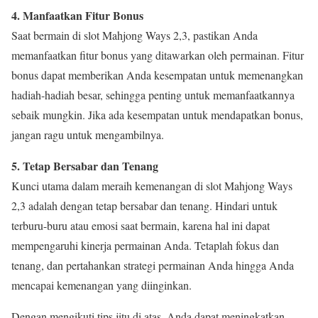
4. Manfaatkan Fitur Bonus
Saat bermain di slot Mahjong Ways 2,3, pastikan Anda
memanfaatkan fitur bonus yang ditawarkan oleh permainan. Fitur
bonus dapat memberikan Anda kesempatan untuk memenangkan
hadiah-hadiah besar, sehingga penting untuk memanfaatkannya
sebaik mungkin. Jika ada kesempatan untuk mendapatkan bonus,
jangan ragu untuk mengambilnya.
5. Tetap Bersabar dan Tenang
Kunci utama dalam meraih kemenangan di slot Mahjong Ways
2,3 adalah dengan tetap bersabar dan tenang. Hindari untuk
terburu-buru atau emosi saat bermain, karena hal ini dapat
mempengaruhi kinerja permainan Anda. Tetaplah fokus dan
tenang, dan pertahankan strategi permainan Anda hingga Anda
mencapai kemenangan yang diinginkan.
Dengan mengikuti tips jitu di atas, Anda dapat meningkatkan