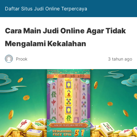
Daftar Situs Judi Online Terpercaya
Cara Main Judi Online Agar Tidak
Mengalami Kekalahan
Prook
3 tahun ago