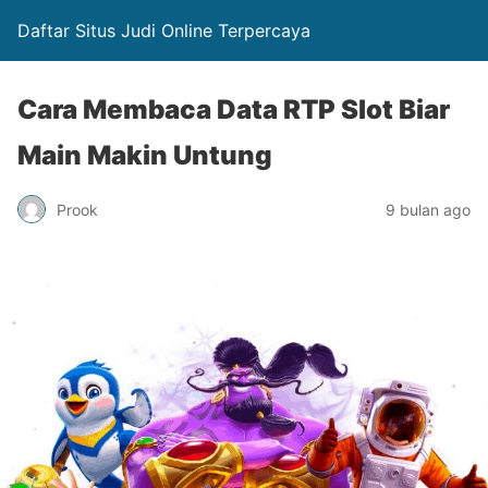
Daftar Situs Judi Online Terpercaya
Cara Membaca Data RTP Slot Biar
Main Makin Untung
Prook
9 bulan ago