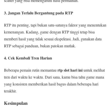
scatter yang bisa memengaruhi hasil permainan.
3. Jangan Terlalu Bergantung pada RTP
RTP itu penting, tapi bukan satu-satunya faktor yang menentukan
kemenangan. Kadang, game dengan RTP tinggi tetap bisa
memberi hasil yang tidak sesuai ekspektasi. Jadi, gunakan data
RTP sebagai panduan, bukan patokan mutlak.
4. Cek Kembali Tren Harian
rtp slot hari ini
Beberapa pemain rutin memantau
untuk melihat
tren dari waktu ke waktu. Dari sana, kamu bisa tahu game mana
yang konsisten memberikan hasil bagus dalam beberapa hari
terakhir.
Kesimpulan