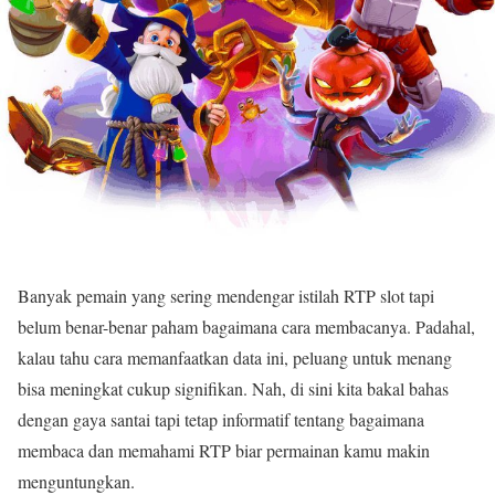
Banyak pemain yang sering mendengar istilah RTP slot tapi
belum benar-benar paham bagaimana cara membacanya. Padahal,
kalau tahu cara memanfaatkan data ini, peluang untuk menang
bisa meningkat cukup signifikan. Nah, di sini kita bakal bahas
dengan gaya santai tapi tetap informatif tentang bagaimana
membaca dan memahami RTP biar permainan kamu makin
menguntungkan.