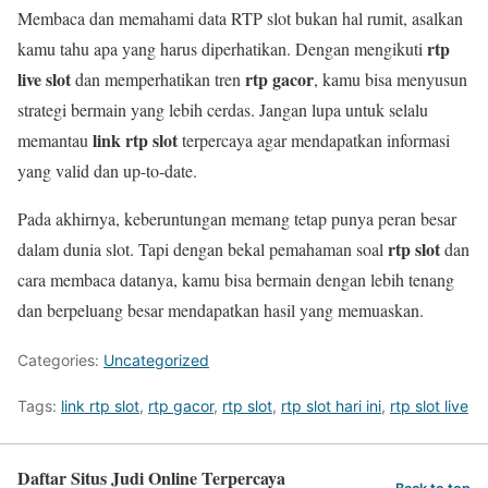
Membaca dan memahami data RTP slot bukan hal rumit, asalkan
rtp
kamu tahu apa yang harus diperhatikan. Dengan mengikuti
live slot
rtp gacor
dan memperhatikan tren
, kamu bisa menyusun
strategi bermain yang lebih cerdas. Jangan lupa untuk selalu
link rtp slot
memantau
terpercaya agar mendapatkan informasi
yang valid dan up-to-date.
Pada akhirnya, keberuntungan memang tetap punya peran besar
rtp slot
dalam dunia slot. Tapi dengan bekal pemahaman soal
dan
cara membaca datanya, kamu bisa bermain dengan lebih tenang
dan berpeluang besar mendapatkan hasil yang memuaskan.
Categories:
Uncategorized
Tags:
link rtp slot
,
rtp gacor
,
rtp slot
,
rtp slot hari ini
,
rtp slot live
Daftar Situs Judi Online Terpercaya