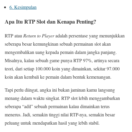
6.
Kesimpulan
Apa Itu RTP Slot dan Kenapa Penting?
RTP atau
Return to Player
adalah persentase yang menunjukkan
seberapa besar kemungkinan sebuah permainan slot akan
mengembalikan uang kepada pemain dalam jangka panjang.
Misalnya, kalau sebuah game punya RTP 97%, artinya secara
teori, dari setiap 100.000 koin yang dimainkan, sekitar 97.000
koin akan kembali ke pemain dalam bentuk kemenangan.
Tapi perlu diingat, angka ini bukan jaminan kamu langsung
menang dalam waktu singkat. RTP slot lebih menggambarkan
seberapa “adil” sebuah permainan kalau dimainkan terus
menerus. Jadi, semakin tinggi nilai RTP-nya, semakin besar
peluang untuk mendapatkan hasil yang lebih stabil.