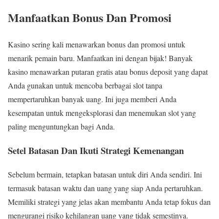
Manfaatkan Bonus Dan Promosi
Kasino sering kali menawarkan bonus dan promosi untuk
menarik pemain baru. Manfaatkan ini dengan bijak! Banyak
kasino menawarkan putaran gratis atau bonus deposit yang dapat
Anda gunakan untuk mencoba berbagai slot tanpa
mempertaruhkan banyak uang. Ini juga memberi Anda
kesempatan untuk mengeksplorasi dan menemukan slot yang
paling menguntungkan bagi Anda.
Setel Batasan Dan Ikuti Strategi Kemenangan
Sebelum bermain, tetapkan batasan untuk diri Anda sendiri. Ini
termasuk batasan waktu dan uang yang siap Anda pertaruhkan.
Memiliki strategi yang jelas akan membantu Anda tetap fokus dan
mengurangi risiko kehilangan uang yang tidak semestinya.