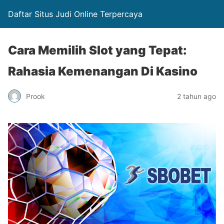
Daftar Situs Judi Online Terpercaya
Cara Memilih Slot yang Tepat:
Rahasia Kemenangan Di Kasino
Prook
2 tahun ago