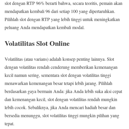
slot dengan RTP 96% berarti bahwa, secara teoritis, pemain akan
mendapatkan kembali 96 dari setiap 100 yang dipertaruhkan.
Pilihlah slot dengan RTP yang lebih tinggi untuk meningkatkan
peluang Anda mendapatkan kembali modal.
Volatilitas Slot Online
Volatilitas (atau varians) adalah konsep penting lainnya. Slot
dengan volatilitas rendah cenderung memberikan kemenangan
kecil namun sering, sementara slot dengan volatilitas tinggi
menawarkan kemenangan besar tetapi lebih jarang. Pilihlah
berdasarkan gaya bermain Anda: jika Anda lebih suka aksi cepat
dan kemenangan kecil, slot dengan volatilitas rendah mungkin
lebih cocok. Sebaliknya, jika Anda mencari hadiah besar dan
bersedia menunggu, slot volatilitas tinggi mungkin pilihan yang
tepat.