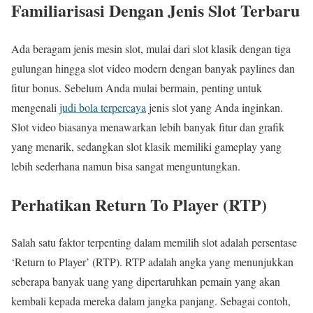
Familiarisasi Dengan Jenis Slot Terbaru
Ada beragam jenis mesin slot, mulai dari slot klasik dengan tiga
gulungan hingga slot video modern dengan banyak paylines dan
fitur bonus. Sebelum Anda mulai bermain, penting untuk
mengenali
judi bola terpercaya
jenis slot yang Anda inginkan.
Slot video biasanya menawarkan lebih banyak fitur dan grafik
yang menarik, sedangkan slot klasik memiliki gameplay yang
lebih sederhana namun bisa sangat menguntungkan.
Perhatikan Return To Player (RTP)
Salah satu faktor terpenting dalam memilih slot adalah persentase
‘Return to Player’ (RTP). RTP adalah angka yang menunjukkan
seberapa banyak uang yang dipertaruhkan pemain yang akan
kembali kepada mereka dalam jangka panjang. Sebagai contoh,