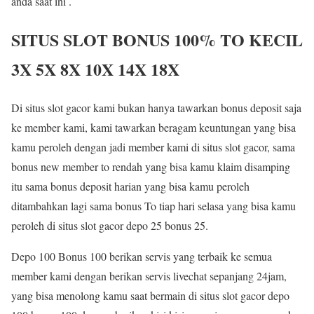
anda saat ini .
SITUS SLOT BONUS 100% TO KECIL
3X 5X 8X 10X 14X 18X
Di situs slot gacor kami bukan hanya tawarkan bonus deposit saja
ke member kami, kami tawarkan beragam keuntungan yang bisa
kamu peroleh dengan jadi member kami di situs slot gacor, sama
bonus new member to rendah yang bisa kamu klaim disamping
itu sama bonus deposit harian yang bisa kamu peroleh
ditambahkan lagi sama bonus To tiap hari selasa yang bisa kamu
peroleh di situs slot gacor depo 25 bonus 25.
Depo 100 Bonus 100 berikan servis yang terbaik ke semua
member kami dengan berikan servis livechat sepanjang 24jam,
yang bisa menolong kamu saat bermain di situs slot gacor depo