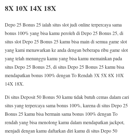
8X 10X 14X 18X
Depo 25 Bonus 25 ialah situs slot judi online terpercaya sama
bonus 100% yang bisa kamu peroleh di Depo 25 Bonus 25, di
situs slot Depo 25 Bonus 25 kamu bisa main di semua game slot
yang kami menawarkan ke anda dengan beberapa ribu game slot
yang telah menunggu kamu yang bisa kamu memainkan pada
situs Depo 25 Bonus 25, di situs Depo 25 Bonus 25 kamu bisa
mendapatkan bonus 100% dengan To Rendah 3X 5X 8X 10X
14X 18X.
Di situs Deposit 50 Bonus 50 kamu tidak butuh cemas dalam cari
situs yang terpercaya sama bonus 100%, karena di situs Depo 25
Bonus 25 kamu bisa bermain sama bonus 100% dengan To
rendah yang bisa menolong kamu dalam mendapatkan jackpot,
menjadi dengan kamu daftarkan diri kamu di situs Depo 50