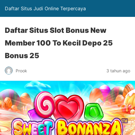
Daftar Situs Judi Online Terpercaya
Daftar Situs Slot Bonus New
Member 100 To Kecil Depo 25
Bonus 25
Prook
3 tahun ago