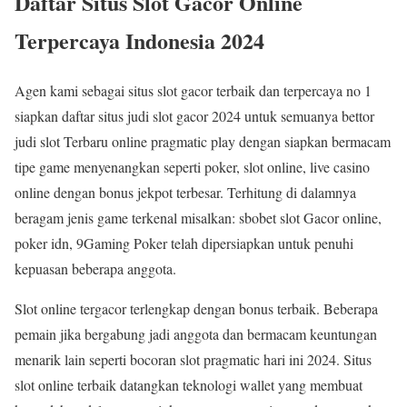
Daftar Situs Slot Gacor Online
Terpercaya Indonesia 2024
Agen kami sebagai situs slot gacor terbaik dan terpercaya no 1
siapkan daftar situs judi slot gacor 2024 untuk semuanya bettor
judi slot Terbaru online pragmatic play dengan siapkan bermacam
tipe game menyenangkan seperti poker, slot online, live casino
online dengan bonus jekpot terbesar. Terhitung di dalamnya
beragam jenis game terkenal misalkan: sbobet slot Gacor online,
poker idn, 9Gaming Poker telah dipersiapkan untuk penuhi
kepuasan beberapa anggota.
Slot online tergacor terlengkap dengan bonus terbaik. Beberapa
pemain jika bergabung jadi anggota dan bermacam keuntungan
menarik lain seperti bocoran slot pragmatic hari ini 2024. Situs
slot online terbaik datangkan teknologi wallet yang membuat