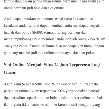
kemudahan dalam permainkan semua permainan pada suatu akun
untuk bermain judi bola dan slot online.
Anda dapat tentukan permainan sesuai sama kekuatan dan
kesukaan anda, sampai dapat membuat anda mendapat banyak
hadiah dan bonus Slot88, semakin sering bermain dan
mengumpulkannya bisa membuat anda menjadi orang kaya dalam
saat yang cepat. Karena itu kamu bisa mendapatkan uang dengan
gampang melalui judi slot online terpercaya, slot atau poker.
Slot Online Menjadi Situs 24 Jam Terpercaya Lagi
Gacor
Agen kami Sebagai Situs Slot Paling Gacor hari ini Pragmatic
perjudian online 24jam terpercaya 2024 yang sediakan banyak
tipe perjudian seperti, taruhan bola, kasino, poker online, tembak
ikan. Anda tidak harus berasa ribet kembali cari situs judi yang