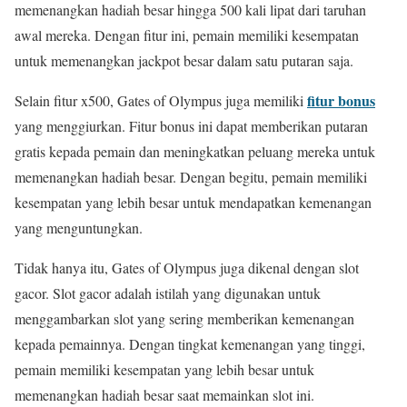
memenangkan hadiah besar hingga 500 kali lipat dari taruhan
awal mereka. Dengan fitur ini, pemain memiliki kesempatan
untuk memenangkan jackpot besar dalam satu putaran saja.
fitur bonus
Selain fitur x500, Gates of Olympus juga memiliki
yang menggiurkan. Fitur bonus ini dapat memberikan putaran
gratis kepada pemain dan meningkatkan peluang mereka untuk
memenangkan hadiah besar. Dengan begitu, pemain memiliki
kesempatan yang lebih besar untuk mendapatkan kemenangan
yang menguntungkan.
Tidak hanya itu, Gates of Olympus juga dikenal dengan slot
gacor. Slot gacor adalah istilah yang digunakan untuk
menggambarkan slot yang sering memberikan kemenangan
kepada pemainnya. Dengan tingkat kemenangan yang tinggi,
pemain memiliki kesempatan yang lebih besar untuk
memenangkan hadiah besar saat memainkan slot ini.