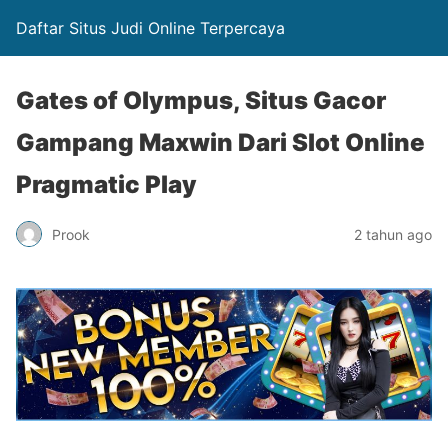
Daftar Situs Judi Online Terpercaya
Gates of Olympus, Situs Gacor
Gampang Maxwin Dari Slot Online
Pragmatic Play
Prook
2 tahun ago