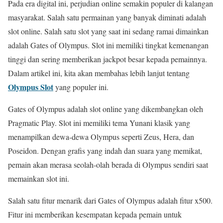
Pada era digital ini, perjudian online semakin populer di kalangan
masyarakat. Salah satu permainan yang banyak diminati adalah
slot online. Salah satu slot yang saat ini sedang ramai dimainkan
adalah Gates of Olympus. Slot ini memiliki tingkat kemenangan
tinggi dan sering memberikan jackpot besar kepada pemainnya.
Dalam artikel ini, kita akan membahas lebih lanjut tentang
Olympus Slot
yang populer ini.
Gates of Olympus adalah slot online yang dikembangkan oleh
Pragmatic Play. Slot ini memiliki tema Yunani klasik yang
menampilkan dewa-dewa Olympus seperti Zeus, Hera, dan
Poseidon. Dengan grafis yang indah dan suara yang memikat,
pemain akan merasa seolah-olah berada di Olympus sendiri saat
memainkan slot ini.
Salah satu fitur menarik dari Gates of Olympus adalah fitur x500.
Fitur ini memberikan kesempatan kepada pemain untuk