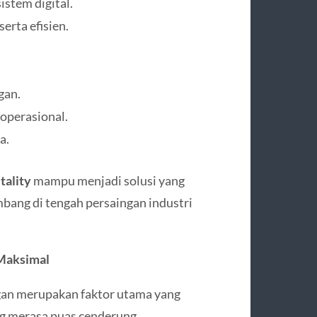
istem digital.
serta efisien.
gan.
operasional.
a.
tality
mampu menjadi solusi yang
embang di tengah persaingan industri
Maksimal
ggan merupakan faktor utama yang
ng merasa puas cenderung