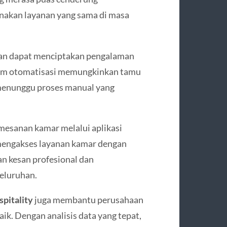
nakan layanan yang sama di masa
aan dapat menciptakan pengalaman
tem otomatisasi memungkinkan tamu
menunggu proses manual yang
mesanan kamar melalui aplikasi
 mengakses layanan kamar dengan
an kesan profesional dan
seluruhan.
spitality
juga membantu perusahaan
k. Dengan analisis data yang tepat,