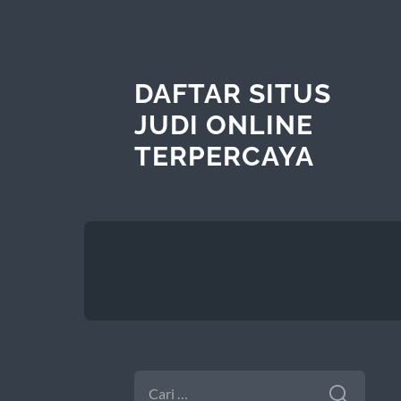
DAFTAR SITUS
JUDI ONLINE
TERPERCAYA
CARI
UNTUK: