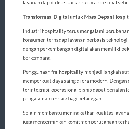
layanan dapat disesuaikan secara personal sehi
Transformasi Digital untuk Masa Depan Hospit
Industri hospitality terus mengalami perubaha
konsumen terhadap layanan berbasis teknologi
dengan perkembangan digital akan memiliki pel
berkembang.
Penggunaan
fmlhospitality
menjadi langkah str
memperkuat daya saing di era modern. Dengan
terintegrasi, operasional bisnis dapat berjalan 
pengalaman terbaik bagi pelanggan.
Selain membantu meningkatkan kualitas layana
juga mencerminkan komitmen perusahaan terhad