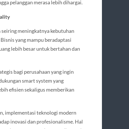
ngga pelanggan merasa lebih dihargai.
ality
n seiring meningkatnya kebutuhan
. Bisnis yang mampu beradaptasi
uang lebih besar untuk bertahan dan
ategis bagi perusahaan yang ingin
 dukungan smart system yang
lebih efisien sekaligus memberikan
n, implementasi teknologi modern
ap inovasi dan profesionalisme. Hal