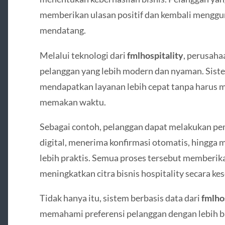
memberikan ulasan positif dan kembali menggu
mendatang.
Melalui teknologi dari
fmlhospitality
, perusah
pelanggan yang lebih modern dan nyaman. Sis
mendapatkan layanan lebih cepat tanpa harus 
memakan waktu.
Sebagai contoh, pelanggan dapat melakukan pe
digital, menerima konfirmasi otomatis, hingga
lebih praktis. Semua proses tersebut memberik
meningkatkan citra bisnis hospitality secara ke
Tidak hanya itu, sistem berbasis data dari
fmlho
memahami preferensi pelanggan dengan lebih bai