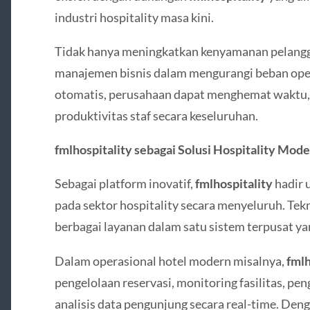
industri hospitality masa kini.
Tidak hanya meningkatkan kenyamanan pelang
manajemen bisnis dalam mengurangi beban oper
otomatis, perusahaan dapat menghemat waktu, 
produktivitas staf secara keseluruhan.
fmlhospitality sebagai Solusi Hospitality Mod
Sebagai platform inovatif,
fmlhospitality
hadir 
pada sektor hospitality secara menyeluruh. Tek
berbagai layanan dalam satu sistem terpusat ya
Dalam operasional hotel modern misalnya,
fmlh
pengelolaan reservasi, monitoring fasilitas, pe
analisis data pengunjung secara real-time. Deng