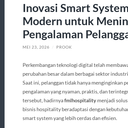
Inovasi Smart System
Modern untuk Menin
Pengalaman Pelangg
MEI 23, 2026
/
PROOK
Perkembangan teknologi digital telah membaw
perubahan besar dalam berbagai sektor industri
Saat ini, pelanggan tidak hanya menginginkan pe
pengalaman yang nyaman, praktis, dan terintegra
tersebut, hadirnya
fmlhospitality
menjadi solu
bisnis hospitality beradaptasi dengan kebutuh
smart system yang lebih cerdas dan efisien.