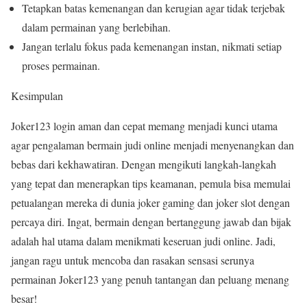
Tetapkan batas kemenangan dan kerugian agar tidak terjebak
dalam permainan yang berlebihan.
Jangan terlalu fokus pada kemenangan instan, nikmati setiap
proses permainan.
Kesimpulan
Joker123 login aman dan cepat memang menjadi kunci utama
agar pengalaman bermain judi online menjadi menyenangkan dan
bebas dari kekhawatiran. Dengan mengikuti langkah-langkah
yang tepat dan menerapkan tips keamanan, pemula bisa memulai
petualangan mereka di dunia joker gaming dan joker slot dengan
percaya diri. Ingat, bermain dengan bertanggung jawab dan bijak
adalah hal utama dalam menikmati keseruan judi online. Jadi,
jangan ragu untuk mencoba dan rasakan sensasi serunya
permainan Joker123 yang penuh tantangan dan peluang menang
besar!