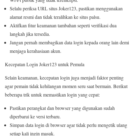
Selalu periksa URL situs Joker123, pastikan menggunakan
alamat resmi dan tidak teralihkan ke situs palsu.
Aktifkan fitur keamanan tambahan seperti verifikasi dua
langkah jika tersedia.
Jangan pernah membagikan data login kepada orang lain demi
menjaga kerahasiaan akun.
Kecepatan Login Joker123 untuk Pemula
Selain keamanan, kecepatan login juga menjadi faktor penting
agar pemain tidak kehilangan momen seru saat bermain. Berikut
beberapa trik untuk memastikan login yang cepat:
Pastikan perangkat dan browser yang digunakan sudah
diperbarui ke versi terbaru.
Simpan data login di browser agar tidak perlu mengetik ulang
setiap kali ingin masuk.