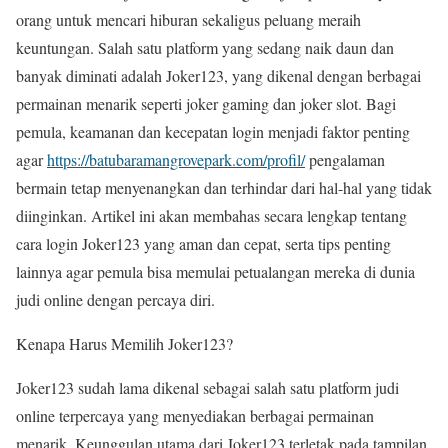
orang untuk mencari hiburan sekaligus peluang meraih
keuntungan. Salah satu platform yang sedang naik daun dan
banyak diminati adalah Joker123, yang dikenal dengan berbagai
permainan menarik seperti joker gaming dan joker slot. Bagi
pemula, keamanan dan kecepatan login menjadi faktor penting
agar
https://batubaramangrovepark.com/profil/
pengalaman
bermain tetap menyenangkan dan terhindar dari hal-hal yang tidak
diinginkan. Artikel ini akan membahas secara lengkap tentang
cara login Joker123 yang aman dan cepat, serta tips penting
lainnya agar pemula bisa memulai petualangan mereka di dunia
judi online dengan percaya diri.
Kenapa Harus Memilih Joker123?
Joker123 sudah lama dikenal sebagai salah satu platform judi
online terpercaya yang menyediakan berbagai permainan
menarik. Keunggulan utama dari Joker123 terletak pada tampilan