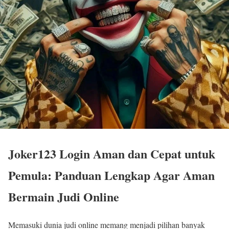
Joker123 Login Aman dan Cepat untuk
Pemula: Panduan Lengkap Agar Aman
Bermain Judi Online
Memasuki dunia judi online memang menjadi pilihan banyak