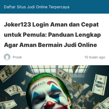
Daftar Situs Judi Online Terpercaya
Joker123 Login Aman dan Cepat
untuk Pemula: Panduan Lengkap
Agar Aman Bermain Judi Online
Prook
10 bulan ago