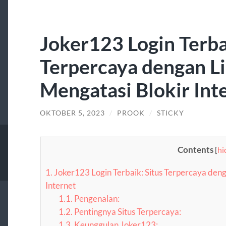
Joker123 Login Terba
Terpercaya dengan L
Mengatasi Blokir Int
OKTOBER 5, 2023
/
PROOK
/
STICKY
Contents
[
hi
1.
Joker123 Login Terbaik: Situs Terpercaya deng
Internet
1.1.
Pengenalan:
1.2.
Pentingnya Situs Terpercaya:
1.3.
Keunggulan Joker123: