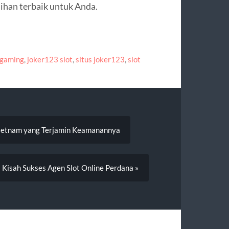
lihan terbaik untuk Anda.
 gaming
,
joker123 slot
,
situs joker123
,
slot
Vietnam yang Terjamin Keamanannya
 Kisah Sukses Agen Slot Online Perdana »