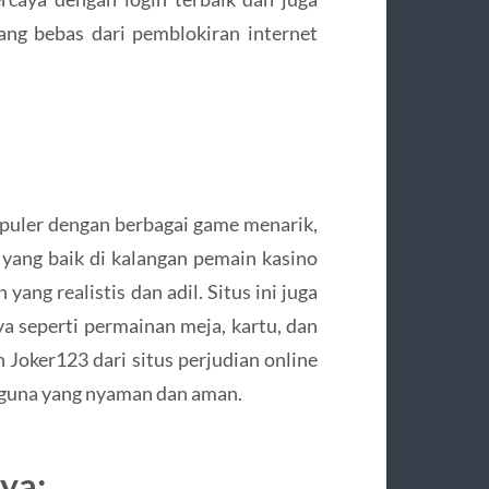
ng bebas dari pemblokiran internet
opuler dengan berbagai game menarik,
i yang baik di kalangan pemain kasino
ng realistis dan adil. Situs ini juga
a seperti permainan meja, kartu, dan
oker123 dari situs perjudian online
gguna yang nyaman dan aman.
ya: