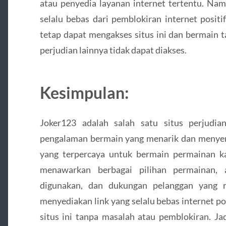
atau penyedia layanan internet tertentu. Na
selalu bebas dari pemblokiran internet posit
tetap dapat mengakses situs ini dan bermain t
perjudian lainnya tidak dapat diakses.
Kesimpulan:
Joker123 adalah salah satu situs perjudi
pengalaman bermain yang menarik dan menyen
yang terpercaya untuk bermain permainan ka
menawarkan berbagai pilihan permainan,
digunakan, dan dukungan pelanggan yang res
menyediakan link yang selalu bebas internet p
situs ini tanpa masalah atau pemblokiran. Jad