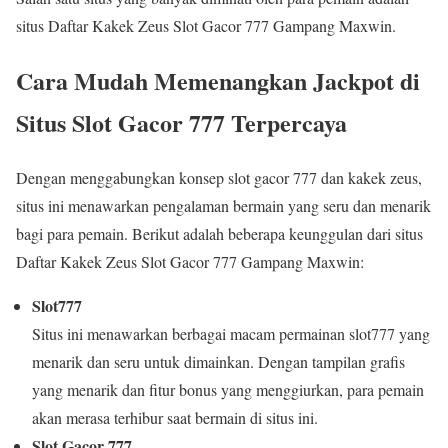
situs Daftar Kakek Zeus Slot Gacor 777 Gampang Maxwin.
Cara Mudah Memenangkan Jackpot di
Situs Slot Gacor 777 Terpercaya
Dengan menggabungkan konsep slot gacor 777 dan kakek zeus,
situs ini menawarkan pengalaman bermain yang seru dan menarik
bagi para pemain. Berikut adalah beberapa keunggulan dari situs
Daftar Kakek Zeus Slot Gacor 777 Gampang Maxwin:
Slot777
Situs ini menawarkan berbagai macam permainan slot777 yang
menarik dan seru untuk dimainkan. Dengan tampilan grafis
yang menarik dan fitur bonus yang menggiurkan, para pemain
akan merasa terhibur saat bermain di situs ini.
Slot Gacor 777