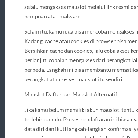
selalu mengakses mauslot melalui link resmi da
penipuan atau malware.
Selain itu, kamu juga bisa mencoba mengakses 
Kadang, cache atau cookies di browser bisa men
Bersihkan cache dan cookies, lalu coba akses ke
berlanjut, cobalah mengakses dari perangkat la
berbeda. Langkah ini bisa membantu memastika
perangkat atau server mauslot itu sendiri.
Mauslot Daftar dan Mauslot Alternatif
Jika kamu belum memiliki akun mauslot, tentu
terlebih dahulu. Proses pendaftaran ini biasany
data diri dan ikuti langkah-langkah konfirmasi ya