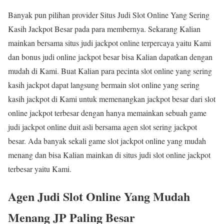
Banyak pun pilihan provider Situs Judi Slot Online Yang Sering
Kasih Jackpot Besar pada para membernya. Sekarang Kalian
mainkan bersama situs judi jackpot online terpercaya yaitu Kami
dan bonus judi online jackpot besar bisa Kalian dapatkan dengan
mudah di Kami. Buat Kalian para pecinta slot online yang sering
kasih jackpot dapat langsung bermain slot online yang sering
kasih jackpot di Kami untuk memenangkan jackpot besar dari slot
online jackpot terbesar dengan hanya memainkan sebuah game
judi jackpot online duit asli bersama agen slot sering jackpot
besar. Ada banyak sekali game slot jackpot online yang mudah
menang dan bisa Kalian mainkan di situs judi slot online jackpot
terbesar yaitu Kami.
Agen Judi Slot Online Yang Mudah
Menang JP Paling Besar