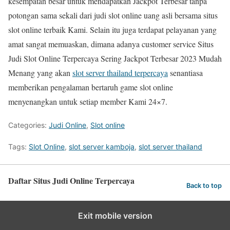
kesempatan besar untuk mendapatkan Jackpot Terbesar tanpa
potongan sama sekali dari judi slot online uang asli bersama situs
slot online terbaik Kami. Selain itu juga terdapat pelayanan yang
amat sangat memuaskan, dimana adanya customer service Situs
Judi Slot Online Terpercaya Sering Jackpot Terbesar 2023 Mudah
Menang yang akan
slot server thailand terpercaya
senantiasa
memberikan pengalaman bertaruh game slot online
menyenangkan untuk setiap member Kami 24×7.
Categories:
Judi Online
,
Slot online
Tags:
Slot Online
,
slot server kamboja
,
slot server thailand
Daftar Situs Judi Online Terpercaya
Back to top
Exit mobile version