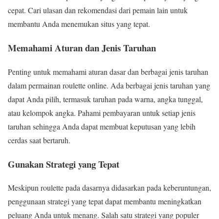
cepat. Cari ulasan dan rekomendasi dari pemain lain untuk
membantu Anda menemukan situs yang tepat.
Memahami Aturan dan Jenis Taruhan
Penting untuk memahami aturan dasar dan berbagai jenis taruhan
dalam permainan roulette online. Ada berbagai jenis taruhan yang
dapat Anda pilih, termasuk taruhan pada warna, angka tunggal,
atau kelompok angka. Pahami pembayaran untuk setiap jenis
taruhan sehingga Anda dapat membuat keputusan yang lebih
cerdas saat bertaruh.
Gunakan Strategi yang Tepat
Meskipun roulette pada dasarnya didasarkan pada keberuntungan,
penggunaan strategi yang tepat dapat membantu meningkatkan
peluang Anda untuk menang. Salah satu strategi yang populer