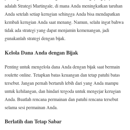
adalah Strategi Martingale, di mana Anda meningkatkan taruhan
Anda setelah setiap kerugian sehingga Anda bisa mendapatkan
kembali kerugian Anda saat menang. Namun, selalu ingat bahwa
tidak ada strategi yang dapat menjamin kemenangan, jadi
gunakanlah strategi dengan bijak.
Kelola Dana Anda dengan Bijak
Penting untuk mengelola dana Anda dengan bijak saat bermain
roulette online. Tetapkan batas keuangan dan tetap patuhi batas
tersebut. Jangan pernah bertaruh lebih dari yang Anda mampu
untuk kehilangan, dan hindari tergoda untuk mengejar kerugian
Anda. Buatlah rencana permainan dan patuhi rencana tersebut
selama sesi permainan Anda.
Berlatih dan Tetap Sabar