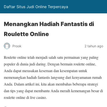
Daftar Situs Judi Online Terpercaya
Menangkan Hadiah Fantastis di
Roulette Online
Prook
2 tahun ago
Roulette online telah menjadi salah satu permainan yang paling
populer di dunia judi daring. Dengan bermain roulette online,
Anda dapat merasakan keseruan dan kesempatan untuk
memenangkan hadiah fantastis langsung dari kenyamanan rumah
Anda. Dalam artikel ini, kita akan membahas beberapa strategi
dan tips yang dapat membantu Anda meraih kemenangan besar di
roulette online di live casino.