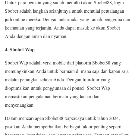
Untuk para pemain yang sudah memiliki akun Sbobet88, login
Sbobet adalah langkah selanjutnya untuk memulai petualangan
judi online mereka. Dengan antarmuka yang ramah pengguna dan
keamanan yang terjamin, Anda dapat masuk ke akun Sbobet
Anda dengan aman dan nyaman.
4. Sbobet Wap
Sbobet Wap adalah versi mobile dari platform Sbobet88 yang
memungkinkan Anda untuk bermain di mana saja dan kapan saja
melalui perangkat seluler Anda. Dengan fitur-fitur yang
dioptimalkan untuk penggunaan di ponsel, Sbobet Wap
memastikan pengalaman bermain yang lancar dan
menyenangkan.
Dalam mencari agen Sbobet88 terpercaya untuk tahun 2024,
pastikan Anda memperhatikan berbagai faktor penting seperti
keamanan, keandalan, dan layanan pelanggan. Dengan mengikuti