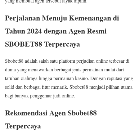
yang membuat agen tersebut layak dipilih.
Perjalanan Menuju Kemenangan di
Tahun 2024 dengan Agen Resmi
SBOBET88 Terpercaya
Sbobet88 adalah salah satu platform perjudian online terbesar di
dunia yang menawarkan berbagai jenis permainan mulai dari
taruhan olahraga hingga permainan kasino. Dengan reputasi yang
solid dan berbagai fitur menarik, Sbobet88 menjadi pilihan utama
bagi banyak penggemar judi online.
Rekomendasi Agen Sbobet88
Terpercaya