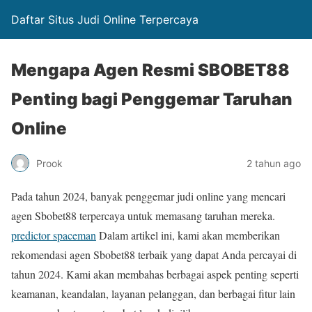
Daftar Situs Judi Online Terpercaya
Mengapa Agen Resmi SBOBET88
Penting bagi Penggemar Taruhan
Online
Prook
2 tahun ago
Pada tahun 2024, banyak penggemar judi online yang mencari
agen Sbobet88 terpercaya untuk memasang taruhan mereka.
predictor spaceman
Dalam artikel ini, kami akan memberikan
rekomendasi agen Sbobet88 terbaik yang dapat Anda percayai di
tahun 2024. Kami akan membahas berbagai aspek penting seperti
keamanan, keandalan, layanan pelanggan, dan berbagai fitur lain