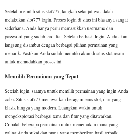
Setelah memilih situs slot777, langkah selanjutnya adalah
melakukan slot777 login. Proses login di situs ini biasanya sangat
sederhana. Anda hanya perlu memasukkan username dan
password yang sudah terdaftar. Setelah berhasil login, Anda akan
langsung disambut dengan berbagai pilihan permainan yang
menarik. Pastikan Anda sudah memiliki akun di situs slot resmi
untuk memudahkan proses ini.
Memilih Permainan yang Tepat
Setelah login, saatnya untuk memilih permainan yang ingin Anda
coba. Situs slot777 menawarkan beragam jenis slot, dari yang
klasik hingga yang modern. Luangkan waktu untuk
mengeksplorasi berbagai tema dan fitur yang ditawarkan.
Cobalah beberapa permainan untuk menemukan mana yang
paling Anda sukai dan mana yang memberikan hasil terbaik.