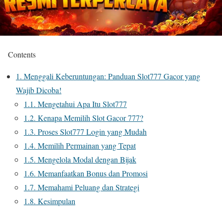
Contents
1.
Menggali Keberuntungan: Panduan Slot777 Gacor yang
Wajib Dicoba!
1.1.
Mengetahui Apa Itu Slot777
1.2.
Kenapa Memilih Slot Gacor 777?
1.3.
Proses Slot777 Login yang Mudah
1.4.
Memilih Permainan yang Tepat
1.5.
Mengelola Modal dengan Bijak
1.6.
Memanfaatkan Bonus dan Promosi
1.7.
Memahami Peluang dan Strategi
1.8.
Kesimpulan