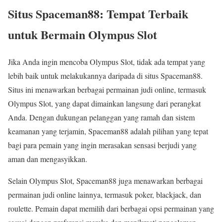
Situs Spaceman88: Tempat Terbaik
untuk Bermain Olympus Slot
Jika Anda ingin mencoba Olympus Slot, tidak ada tempat yang
lebih baik untuk melakukannya daripada di situs Spaceman88.
Situs ini menawarkan berbagai permainan judi online, termasuk
Olympus Slot, yang dapat dimainkan langsung dari perangkat
Anda. Dengan dukungan pelanggan yang ramah dan sistem
keamanan yang terjamin, Spaceman88 adalah pilihan yang tepat
bagi para pemain yang ingin merasakan sensasi berjudi yang
aman dan mengasyikkan.
Selain Olympus Slot, Spaceman88 juga menawarkan berbagai
permainan judi online lainnya, termasuk poker, blackjack, dan
roulette. Pemain dapat memilih dari berbagai opsi permainan yang