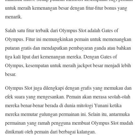
untuk meraih kemenangan besar dengan fitur-fitur bonus yang
menarik.
Salah satu fitur terbaik dari Olympus Slot adalah Gates of
Olympus. Fitur ini memungkinkan pemain untuk memenangkan
putaran gratis dan mendapatkan pembayaran ganda atau bahkan
tiga kali lipat dari kemenangan mereka. Dengan Gates of
Olympus, kesempatan untuk meraih jackpot besar menjadi lebih
besar.
Olympus Slot juga dilengkapi dengan grafis yang memukau dan
efek suara yang mengesankan. Pemain akan merasa seolah-olah
mereka benar-benar berada di dunia mitologi Yunani ketika
mereka memutar gulungan permainan ini. Selain itu, antarmuka
permainan yang ramah pengguna membuat Olympus Slot mudah
dinikmati oleh pemain dari berbagai kalangan.