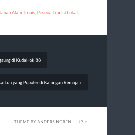
dahan Alam Tropis
,
Pesona Tradisi Lokal
,
gsung di KudaHoki88
Kartun yang Populer di Kalangan Remaja »
THEME BY
ANDERS NORÉN
—
UP ↑