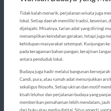
Tidak kalah menarik, perjalanan wisata juga 
lokal. Setiap daerah memiliki tradisi, kesenian
dijelajahi. Misalnya, tarian adat yang diiringi m
menampilkan keindahan gerakan, tetapi juga men
kehidupan masyarakat setempat. Kunjungan ke 
pada keragaman bahan pangan, kerajinan tangan,
antara penduduk lokal.
Budaya juga hadir melalui bangunan bersejarah
Candi, pura, atau rumah adat menunjukkan arsite
sekaligus filosofis. Setiap ukiran dan motif m
kisah leluhur dan perjalanan budaya yang panja
memberikan pemahaman lebih mendalam, jauh mel
dari buku atau media digital. Situs seperti .v