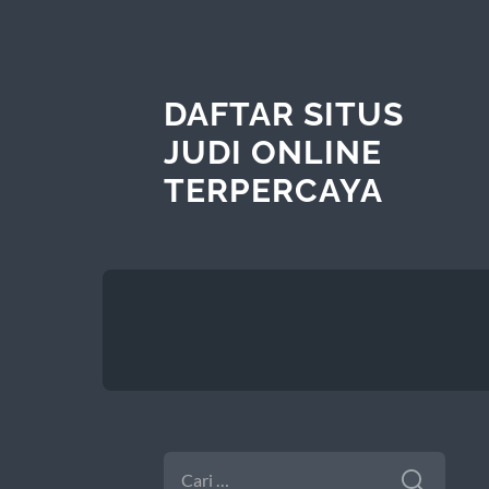
DAFTAR SITUS
JUDI ONLINE
TERPERCAYA
CARI
UNTUK: