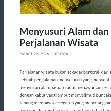
Menyusuri Alam dan
Perjalanan Wisata
MARET 29, 2026
/
PROOK
Perjalanan wisata bukan sekadar bergerak dari sa
sebuah pengalaman menyeluruh yang menyentuh m
menyusuri alam, setiap sudut menawarkan cerit
dengan kabut yang lembut menyelimuti puncakn
tenang membawa kesegaran yang menenangkan.
menampilkan berbagai flora dan fauna, dari bu