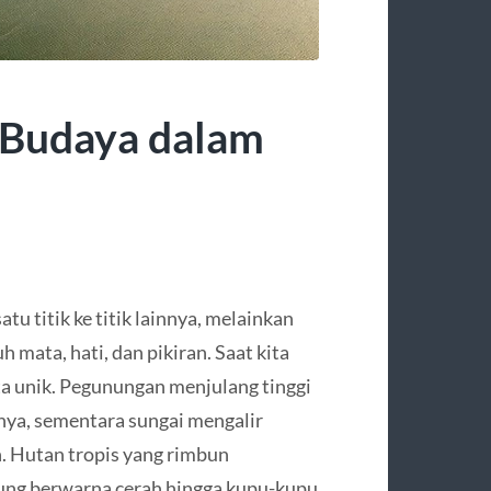
 Budaya dalam
tu titik ke titik lainnya, melainkan
ata, hati, dan pikiran. Saat kita
a unik. Pegunungan menjulang tinggi
ya, sementara sungai mengalir
 Hutan tropis yang rimbun
rung berwarna cerah hingga kupu-kupu