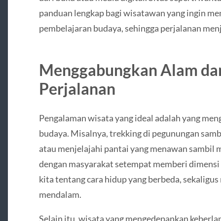
panduan lengkap bagi wisatawan yang ingin me
pembelajaran budaya, sehingga perjalanan menj
Menggabungkan Alam da
Perjalanan
Pengalaman wisata yang ideal adalah yang meng
budaya. Misalnya, trekking di pegunungan sambi
atau menjelajahi pantai yang menawan sambil me
dengan masyarakat setempat memberi dimens
kita tentang cara hidup yang berbeda, sekaligu
mendalam.
Selain itu, wisata yang mengedepankan keberlan