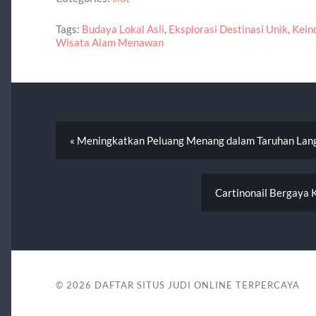
Tags:
Budaya Lokal Asli
,
Eksplorasi Destinasi Unik
,
Kein
Wisata Alam Menawan
« Meningkatkan Peluang Menang dalam Taruhan Lan
Cartinonail Bergaya 
© 2026
DAFTAR SITUS JUDI ONLINE TERPERCAYA