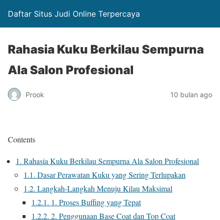
Daftar Situs Judi Online Terpercaya
Rahasia Kuku Berkilau Sempurna
Ala Salon Profesional
Prook
10 bulan ago
Contents
1.
Rahasia Kuku Berkilau Sempurna Ala Salon Profesional
1.1.
Dasar Perawatan Kuku yang Sering Terlupakan
1.2.
Langkah-Langkah Menuju Kilau Maksimal
1.2.1.
1. Proses Buffing yang Tepat
1.2.2.
2. Penggunaan Base Coat dan Top Coat