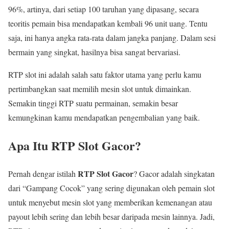
96%, artinya, dari setiap 100 taruhan yang dipasang, secara
teoritis pemain bisa mendapatkan kembali 96 unit uang. Tentu
saja, ini hanya angka rata-rata dalam jangka panjang. Dalam sesi
bermain yang singkat, hasilnya bisa sangat bervariasi.
RTP slot ini adalah salah satu faktor utama yang perlu kamu
pertimbangkan saat memilih mesin slot untuk dimainkan.
Semakin tinggi RTP suatu permainan, semakin besar
kemungkinan kamu mendapatkan pengembalian yang baik.
Apa Itu RTP Slot Gacor?
RTP Slot Gacor
Pernah dengar istilah
? Gacor adalah singkatan
dari “Gampang Cocok” yang sering digunakan oleh pemain slot
untuk menyebut mesin slot yang memberikan kemenangan atau
payout lebih sering dan lebih besar daripada mesin lainnya. Jadi,