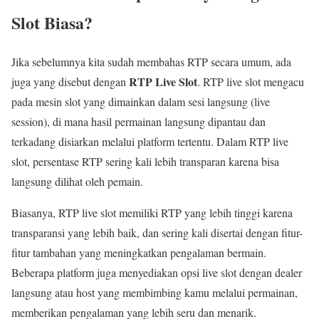
Slot Biasa?
Jika sebelumnya kita sudah membahas RTP secara umum, ada
RTP Live Slot
juga yang disebut dengan
. RTP live slot mengacu
pada mesin slot yang dimainkan dalam sesi langsung (live
session), di mana hasil permainan langsung dipantau dan
terkadang disiarkan melalui platform tertentu. Dalam RTP live
slot, persentase RTP sering kali lebih transparan karena bisa
langsung dilihat oleh pemain.
Biasanya, RTP live slot memiliki RTP yang lebih tinggi karena
transparansi yang lebih baik, dan sering kali disertai dengan fitur-
fitur tambahan yang meningkatkan pengalaman bermain.
Beberapa platform juga menyediakan opsi live slot dengan dealer
langsung atau host yang membimbing kamu melalui permainan,
memberikan pengalaman yang lebih seru dan menarik.