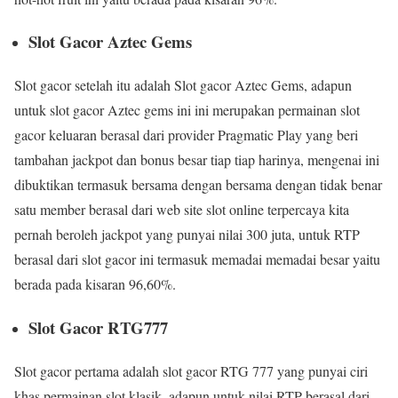
Slot Gacor Aztec Gems
Slot gacor setelah itu adalah Slot gacor Aztec Gems, adapun
untuk slot gacor Aztec gems ini ini merupakan permainan slot
gacor keluaran berasal dari provider Pragmatic Play yang beri
tambahan jackpot dan bonus besar tiap tiap harinya, mengenai ini
dibuktikan termasuk bersama dengan bersama dengan tidak benar
satu member berasal dari web site slot online terpercaya kita
pernah beroleh jackpot yang punyai nilai 300 juta, untuk RTP
berasal dari slot gacor ini termasuk memadai memadai besar yaitu
berada pada kisaran 96,60%.
Slot Gacor RTG777
Slot gacor pertama adalah slot gacor RTG 777 yang punyai ciri
khas permainan slot klasik, adapun untuk nilai RTP berasal dari