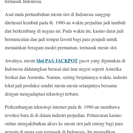
termasuk Indonesia.
Asal mula pertumbuhan mesin slot di Indonesia sanggup
ditelusuri kembali pada th. 1980-an waktu perjudian jadi tumbuh
dan berkembang di negara ini. Pada waktu itu, kasino darat jadi
bermunculan dan jadi tempat favorit bagi para penjudi untuk
memainkan beragam model permainan, termasuk mesin slot.
Slot PAS JACKPOT
Awalnya, mesin
gacor yang digunakan di
Indonesia didatangkan berasal dari luar negeri seperti Amerika
Serikat dan Australia. Namun, seiring berjalannya waktu, industri
lokal jadi produksi sendiri mesin-mesin selanjutnya bersama
dengan mengadaptasi teknologi terbaru.
Perkembangan teknologi internet pada th. 1990-an membawa
revolusi baru di di dalam industri perjudian. Peluncuran kasino
online mengakibatkan akses ke mesin slot jadi enteng bagi para
pemain di mana saja termasuk di Indonesia. Ini menjadikan