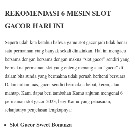
REKOMENDASI 6 MESIN SLOT
GACOR HARI INI
Seperti udah kita ketahui bahwa game slot gacor jadi tidak benar
satu permainan yang banyak sekali dimainkan. Hal ini mengacu
bersama dengan bersama dengan makna “slot gacor” sendiri yang
bermakna permainan slot yang enteng menang atau “gacor” di
dalam bhs sunda yang bermakna tidak pernah berhenti bersuara.
Dalam artian luas, gacor sendiri bermakna hebat, keren, atau
mantap. Kami dapat beri tambahan Kamu anjuran mengenai 6
permainan slot gacor 2023, bagi Kamu yang penasaran,
selanjutnya penjelasan lengkapnya:
Slot Gacor Sweet Bonanza