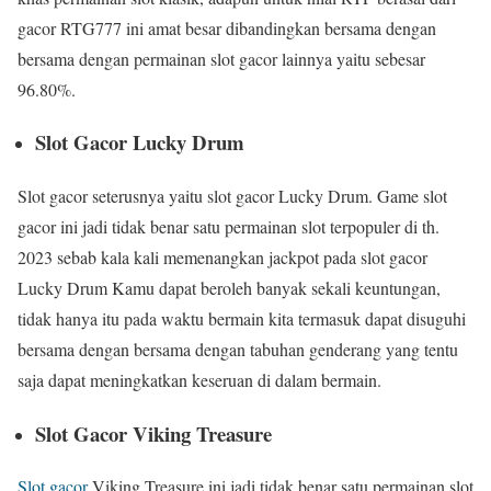
gacor RTG777 ini amat besar dibandingkan bersama dengan
bersama dengan permainan slot gacor lainnya yaitu sebesar
96.80%.
Slot Gacor Lucky Drum
Slot gacor seterusnya yaitu slot gacor Lucky Drum. Game slot
gacor ini jadi tidak benar satu permainan slot terpopuler di th.
2023 sebab kala kali memenangkan jackpot pada slot gacor
Lucky Drum Kamu dapat beroleh banyak sekali keuntungan,
tidak hanya itu pada waktu bermain kita termasuk dapat disuguhi
bersama dengan bersama dengan tabuhan genderang yang tentu
saja dapat meningkatkan keseruan di dalam bermain.
Slot Gacor Viking Treasure
Slot gacor
Viking Treasure ini jadi tidak benar satu permainan slot