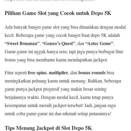
Pilihan Game Slot yang Cocok untuk Depo 5K
Ada banyak banget game slot yang bisa dimainkan dengan modal
kecil. Beberapa game yang cocok banget buat depo 5K adalah
“Sweet Bonanza”
“Gonzo’s Quest”
“Aztec Gems”
,
, dan
.
Game-game ini nggak hanya seru, tapi juga punya berbagai fitur
bonus yang bisa membantu kamu mendapatkan jackpot.
free spins
multiplier
bonus rounds
Fitur seperti
,
, dan
bisa
meningkatkan peluang kamu untuk menang. Bahkan, beberapa
game punya jackpot progresif yang makin besar seiring
berjalannya waktu. Dengan modal kecil, kamu tetap punya
kesempatan untuk meraih jackpot tersebut! Jadi, jangan ragu
untuk coba game-game ini dan nikmati setiap putarannya!
Tips Menang Jackpot di Slot Depo 5K