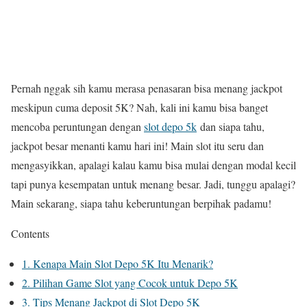
Pernah nggak sih kamu merasa penasaran bisa menang jackpot
meskipun cuma deposit 5K? Nah, kali ini kamu bisa banget
mencoba peruntungan dengan
slot depo 5k
dan siapa tahu,
jackpot besar menanti kamu hari ini! Main slot itu seru dan
mengasyikkan, apalagi kalau kamu bisa mulai dengan modal kecil
tapi punya kesempatan untuk menang besar. Jadi, tunggu apalagi?
Main sekarang, siapa tahu keberuntungan berpihak padamu!
Contents
1.
Kenapa Main Slot Depo 5K Itu Menarik?
2.
Pilihan Game Slot yang Cocok untuk Depo 5K
3.
Tips Menang Jackpot di Slot Depo 5K