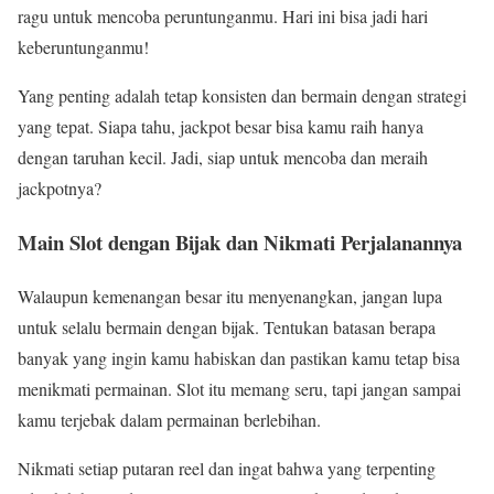
ragu untuk mencoba peruntunganmu. Hari ini bisa jadi hari
keberuntunganmu!
Yang penting adalah tetap konsisten dan bermain dengan strategi
yang tepat. Siapa tahu, jackpot besar bisa kamu raih hanya
dengan taruhan kecil. Jadi, siap untuk mencoba dan meraih
jackpotnya?
Main Slot dengan Bijak dan Nikmati Perjalanannya
Walaupun kemenangan besar itu menyenangkan, jangan lupa
untuk selalu bermain dengan bijak. Tentukan batasan berapa
banyak yang ingin kamu habiskan dan pastikan kamu tetap bisa
menikmati permainan. Slot itu memang seru, tapi jangan sampai
kamu terjebak dalam permainan berlebihan.
Nikmati setiap putaran reel dan ingat bahwa yang terpenting