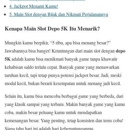
4.
Jackpot Menanti Kamu!
5.
Main Slot dengan Bijak dan Nikmati Perjalanannya
Kenapa Main Slot Depo 5K Itu Menarik?
Mungkin kamu berpikir, “5 ribu, apa bisa menang besar?”
depo
Jawabannya bisa banget! Keuntungan dari main slot dengan
5K
adalah kamu bisa menikmati banyak game tanpa khawatir
kehabisan saldo terlalu cepat. Banyak game yang menawarkan
taruhan kecil, tapi tetap punya potensi jackpot besar. Jadi, meski
modal kecil, bukan berarti kesempatan untuk menang jadi kecil.
Selain itu, kamu bisa mencoba berbagai game yang berbeda, dari
yang klasik sampai yang terbaru. Makin banyak game yang kamu
coba, makin besar peluang kamu untuk mendapatkan
kemenangan besar. Yang penting, tetap konsisten dan terus coba!
Siapa tahu hari ini adalah hari keberuntunganmu.