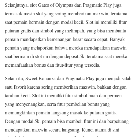
Selanjutnya, slot Gates of Olympus dari Pragmatic Play juga
termasuk mesin slot yang sering memberikan maxwin, terutama
saat pemain bermain dengan modal kecil. Slot ini memiliki fitur
putaran gratis dan simbol yang melimpah, yang bisa membantu
pemain mendapatkan kemenangan besar secara cepat. Banyak
pemain yang melaporkan bahwa mereka mendapatkan maxwin
saat bermain di slot ini dengan deposit 5k, terutama saat mereka
memanfaatkan bonus dan fitur-fitur yang tersedia.
Selain itu, Sweet Bonanza dari Pragmatic Play juga menjadi salah
satu favorit karena sering memberikan maxwin, bahkan dengan
taruhan kecil. Slot ini memiliki fitur simbol buah dan permen
yang menyenangkan, serta fitur pembelian bonus yang
memungkinkan pemain langsung masuk ke putaran gratis.
Dengan modal 5k, pemain bisa membeli fitur ini dan berpeluang
mendapatkan maxwin secara langsung. Kunci utama di sini