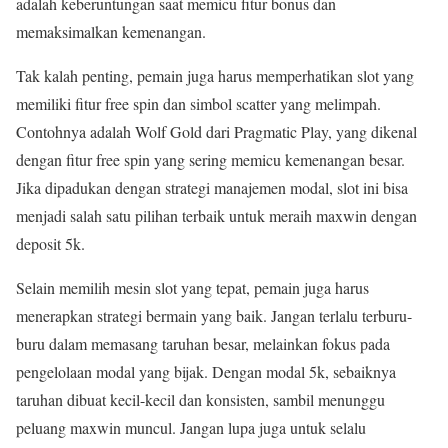
adalah keberuntungan saat memicu fitur bonus dan
memaksimalkan kemenangan.
Tak kalah penting, pemain juga harus memperhatikan slot yang
memiliki fitur free spin dan simbol scatter yang melimpah.
Contohnya adalah Wolf Gold dari Pragmatic Play, yang dikenal
dengan fitur free spin yang sering memicu kemenangan besar.
Jika dipadukan dengan strategi manajemen modal, slot ini bisa
menjadi salah satu pilihan terbaik untuk meraih maxwin dengan
deposit 5k.
Selain memilih mesin slot yang tepat, pemain juga harus
menerapkan strategi bermain yang baik. Jangan terlalu terburu-
buru dalam memasang taruhan besar, melainkan fokus pada
pengelolaan modal yang bijak. Dengan modal 5k, sebaiknya
taruhan dibuat kecil-kecil dan konsisten, sambil menunggu
peluang maxwin muncul. Jangan lupa juga untuk selalu