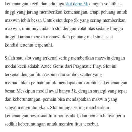
kemenangan kecil, dan ada juga
slot depo 5k
dengan volatilitas
tinggi yang jarang memberikan kemenangan, tetapi peluang untuk
maxwin lebih besar. Untuk slot depo 5k yang sering memberikan
maxwin, umumnya adalah slot dengan volatilitas sedang hingga
tinggi, karena mereka menawarkan peluang maksimal saat
kondisi tertentu terpenuhi.
Salah satu slot yang terkenal sering memberikan maxwin dengan
modal kecil adalah Aztec Gems dari Pragmatic Play. Slot ini
terkenal dengan fitur respins dan simbol scatter yang
memudahkan pemain untuk mendapatkan kombinasi kemenangan
besar. Meskipun modal awal hanya 5k, dengan strategi yang tepat
dan keberuntungan, pemain bisa mendapatkan maxwin yang
sangat menguntungkan. Slot ini juga sering memberikan
kemenangan besar saat fitur bonus aktif, dan pemain hanya perlu
sedikit keberuntungan untuk memicu fitur tersebut.