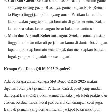
Cari Slot Gacor
: Setelah saldo masuk, saatnya memilih game
slot yang sedang gacor. Biasanya, game dengan RTP (Return
to Player) tinggi jadi pilihan yang aman. Pastikan kamu tahu
kapan waktu yang tepat buat bermain di game tertentu. Kalau
kamu bisa sabar, kemenangan besar bakal menantimu!
Main dan Nikmati Keberuntungan
: Setelah semuanya siap,
tinggal main dan nikmati perjalanan kamu di dunia slot. Jangan
lupa untuk tetap bermain secara bijak dan menetapkan batasan.
Ingat, yang penting adalah kesenangan!
Kenapa Slot Depo QRIS 2025 Populer?
Slot Depo QRIS 2025
Ada beberapa alasan kenapa
makin
digemari oleh para pemain. Pertama, cara deposit yang mudah
dan cepat lewat QRIS bikin semua transaksi jadi lebih praktis dan
efisien. Kedua, modal kecil gak berarti kemenangan kecil juga.
Banyak pemain yang berhasil meraih jackpot besar meskipun