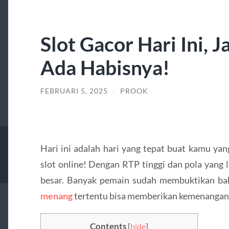
Slot Gacor Hari Ini, 
Ada Habisnya!
FEBRUARI 5, 2025
/
PROOK
Hari ini adalah hari yang tepat buat kamu yan
slot online! Dengan RTP tinggi dan pola yang
besar. Banyak pemain sudah membuktikan b
menang
tertentu bisa memberikan kemenangan 
Contents
[
hide
]