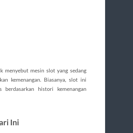
tuk menyebut mesin slot yang sedang
an kemenangan. Biasanya, slot ini
is berdasarkan histori kemenangan
ri Ini