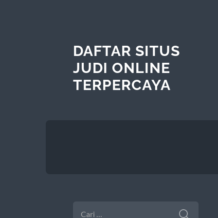
DAFTAR SITUS
JUDI ONLINE
TERPERCAYA
CARI
UNTUK: