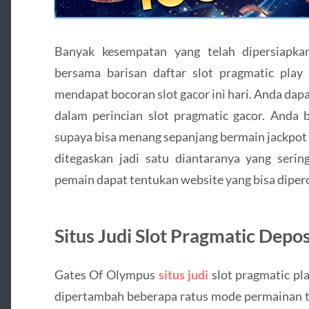
Banyak kesempatan yang telah dipersiapka
bersama barisan daftar slot pragmatic play
mendapat bocoran slot gacor ini hari. Anda da
dalam perincian slot pragmatic gacor. Anda 
supaya bisa menang sepanjang bermain jackpot sl
ditegaskan jadi satu diantaranya yang serin
pemain dapat tentukan website yang bisa diperc
Situs Judi Slot Pragmatic Depo
Gates Of Olympus
situs judi
slot pragmatic pl
dipertambah beberapa ratus mode permainan ta