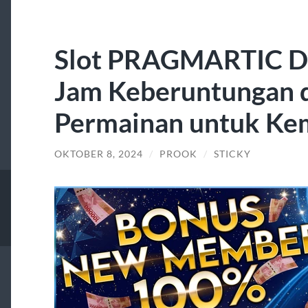
Slot PRAGMARTIC De
Jam Keberuntungan 
Permainan untuk Ke
OKTOBER 8, 2024
/
PROOK
/
STICKY