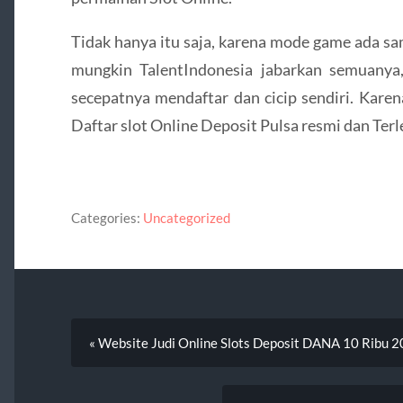
Tidak hanya itu saja, karena mode game ada sa
mungkin TalentIndonesia jabarkan semuanya,
secepatnya mendaftar dan cicip sendiri. Kare
Daftar slot Online Deposit Pulsa resmi dan Ter
Categories:
Uncategorized
« Website Judi Online Slots Deposit DANA 10 Ribu 