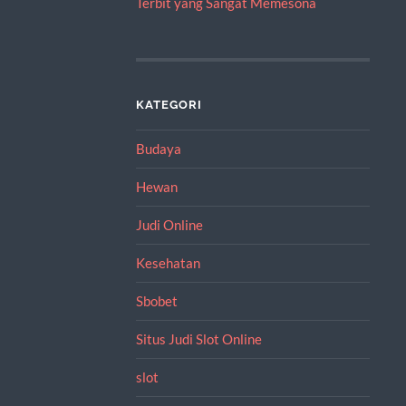
Terbit yang Sangat Memesona
KATEGORI
Budaya
Hewan
Judi Online
Kesehatan
Sbobet
Situs Judi Slot Online
slot