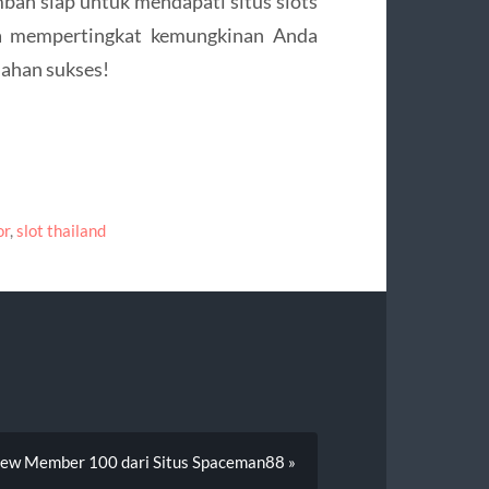
bah siap untuk mendapati situs slots
ta mempertingkat kemungkinan Anda
ahan sukses!
or
,
slot thailand
ew Member 100 dari Situs Spaceman88 »