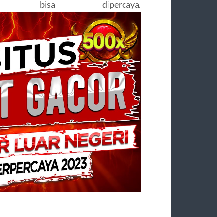
a bisa dipercaya.