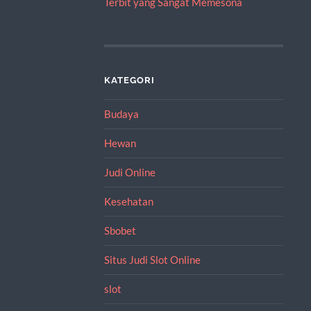
Terbit yang Sangat Memesona
KATEGORI
Budaya
Hewan
Judi Online
Kesehatan
Sbobet
Situs Judi Slot Online
slot