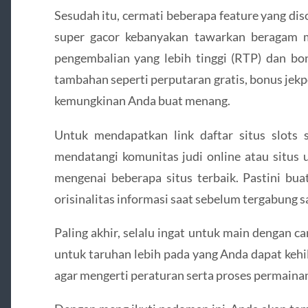
Sesudah itu, cermati beberapa feature yang diso
super gacor kebanyakan tawarkan beragam m
pengembalian yang lebih tinggi (RTP) dan bo
tambahan seperti perputaran gratis, bonus jek
kemungkinan Anda buat menang.
Untuk mendapatkan link daftar situs slots s
mendatangi komunitas judi online atau situs 
mengenai beberapa situs terbaik. Pastini bu
orisinalitas informasi saat sebelum tergabung s
Paling akhir, selalu ingat untuk main dengan c
untuk taruhan lebih pada yang Anda dapat keh
agar mengerti peraturan serta proses permaina