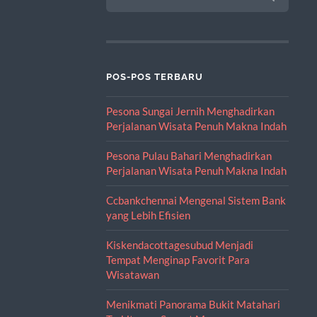
POS-POS TERBARU
Pesona Sungai Jernih Menghadirkan
Perjalanan Wisata Penuh Makna Indah
Pesona Pulau Bahari Menghadirkan
Perjalanan Wisata Penuh Makna Indah
Ccbankchennai Mengenal Sistem Bank
yang Lebih Efisien
Kiskendacottagesubud Menjadi
Tempat Menginap Favorit Para
Wisatawan
Menikmati Panorama Bukit Matahari