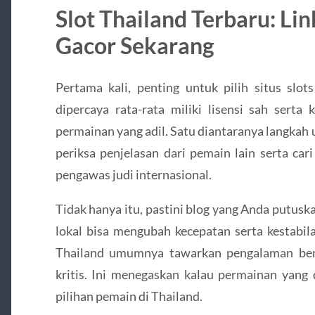
Slot Thailand Terbaru: Lin
Gacor Sekarang
Pertama kali, penting untuk pilih situs slot
dipercaya rata-rata miliki lisensi sah serta
permainan yang adil. Satu diantaranya langkah 
periksa penjelasan dari pemain lain serta cari
pengawas judi internasional.
Tidak hanya itu, pastini blog yang Anda putus
lokal bisa mengubah kecepatan serta kestabil
Thailand umumnya tawarkan pengalaman berm
kritis. Ini menegaskan kalau permainan yang d
pilihan pemain di Thailand.