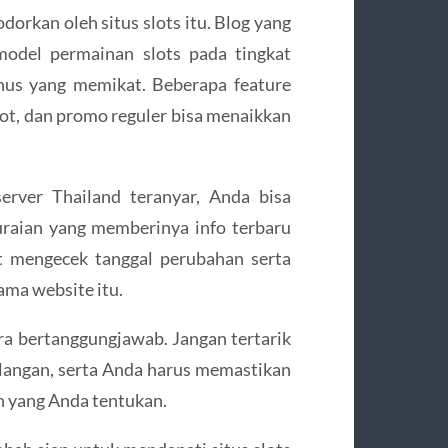
dorkan oleh situs slots itu. Blog yang
odel permainan slots pada tingkat
nus yang memikat. Beberapa feature
pot, dan promo reguler bisa menaikkan
erver Thailand teranyar, Anda bisa
uraian yang memberinya info terbaru
at mengecek tanggal perubahan serta
ama website itu.
ara bertanggungjawab. Jangan tertarik
ilangan, serta Anda harus memastikan
n yang Anda tentukan.