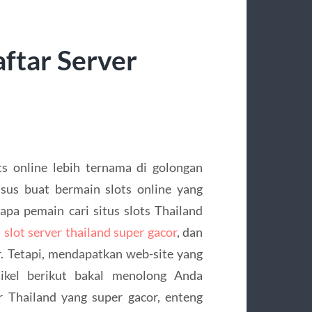
aftar Server
ts online lebih ternama di golongan
sus buat bermain slots online yang
pa pemain cari situs slots Thailand
,
slot server thailand super gacor
, dan
. Tetapi, mendapatkan web-site yang
tikel berikut bakal menolong Anda
 Thailand yang super gacor, enteng