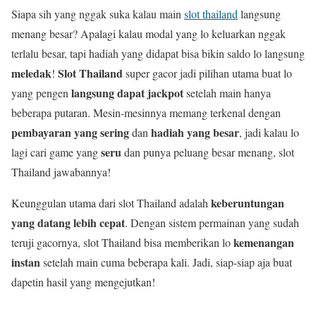
Siapa sih yang nggak suka kalau main
slot thailand
langsung
menang besar? Apalagi kalau modal yang lo keluarkan nggak
terlalu besar, tapi hadiah yang didapat bisa bikin saldo lo langsung
meledak
Slot Thailand
!
super gacor jadi pilihan utama buat lo
langsung dapat jackpot
yang pengen
setelah main hanya
beberapa putaran. Mesin-mesinnya memang terkenal dengan
pembayaran yang sering
hadiah yang besar
dan
, jadi kalau lo
seru
lagi cari game yang
dan punya peluang besar menang, slot
Thailand jawabannya!
keberuntungan
Keunggulan utama dari slot Thailand adalah
yang datang lebih cepat
. Dengan sistem permainan yang sudah
kemenangan
teruji gacornya, slot Thailand bisa memberikan lo
instan
setelah main cuma beberapa kali. Jadi, siap-siap aja buat
dapetin hasil yang mengejutkan!