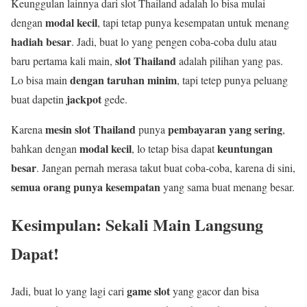
Keunggulan lainnya dari slot Thailand adalah lo bisa mulai
modal kecil
dengan
, tapi tetap punya kesempatan untuk menang
hadiah besar
. Jadi, buat lo yang pengen coba-coba dulu atau
slot Thailand
baru pertama kali main,
adalah pilihan yang pas.
dengan taruhan minim
Lo bisa main
, tapi tetep punya peluang
jackpot
buat dapetin
gede.
mesin slot Thailand
pembayaran yang sering
Karena
punya
,
modal kecil
keuntungan
bahkan dengan
, lo tetap bisa dapat
besar
. Jangan pernah merasa takut buat coba-coba, karena di sini,
semua orang punya kesempatan
yang sama buat menang besar.
Kesimpulan: Sekali Main Langsung
Dapat!
game slot
Jadi, buat lo yang lagi cari
yang gacor dan bisa