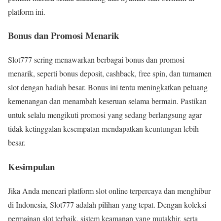
platform ini.
Bonus dan Promosi Menarik
Slot777 sering menawarkan berbagai bonus dan promosi
menarik, seperti bonus deposit, cashback, free spin, dan turnamen
slot dengan hadiah besar. Bonus ini tentu meningkatkan peluang
kemenangan dan menambah keseruan selama bermain. Pastikan
untuk selalu mengikuti promosi yang sedang berlangsung agar
tidak ketinggalan kesempatan mendapatkan keuntungan lebih
besar.
Kesimpulan
Jika Anda mencari platform slot online terpercaya dan menghibur
di Indonesia, Slot777 adalah pilihan yang tepat. Dengan koleksi
permainan slot terbaik, sistem keamanan yang mutakhir, serta