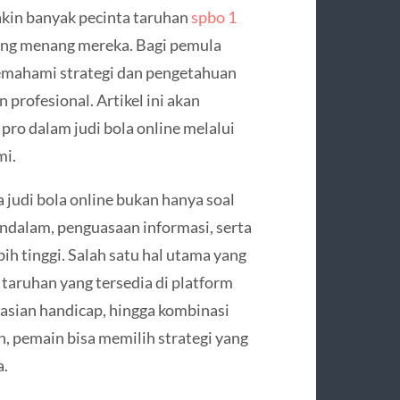
akin banyak pecinta taruhan
spbo 1
ng menang mereka. Bagi pemula
mahami strategi dan pengetahuan
profesional. Artikel ini akan
ro dalam judi bola online melalui
mi.
udi bola online bukan hanya soal
ndalam, penguasaan informasi, serta
ih tinggi. Salah satu hal utama yang
taruhan yang tersedia di platform
, asian handicap, hingga kombinasi
, pemain bisa memilih strategi yang
a.