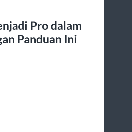
njadi Pro dalam
gan Panduan Ini