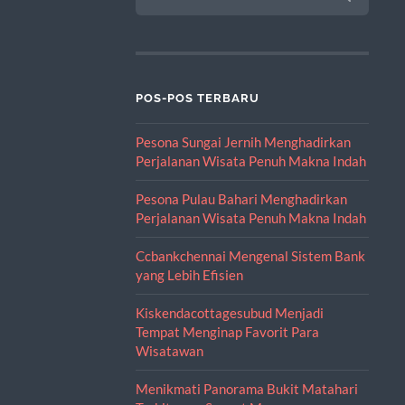
POS-POS TERBARU
Pesona Sungai Jernih Menghadirkan
Perjalanan Wisata Penuh Makna Indah
Pesona Pulau Bahari Menghadirkan
Perjalanan Wisata Penuh Makna Indah
Ccbankchennai Mengenal Sistem Bank
yang Lebih Efisien
Kiskendacottagesubud Menjadi
Tempat Menginap Favorit Para
Wisatawan
Menikmati Panorama Bukit Matahari