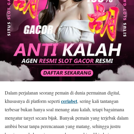
Dalam perjalanan seorang pemain di dunia permainan digital,
ceriabet
khususnya di platform seperti
, sering kali tantangan
terbesar bukan hanya soal menang atau kalah, tetapi bagaimana
mengatur target secara bijak. Banyak pemain yang terjebak dalam
ambisi besar tanpa perencanaan yang matang, sehingga justru