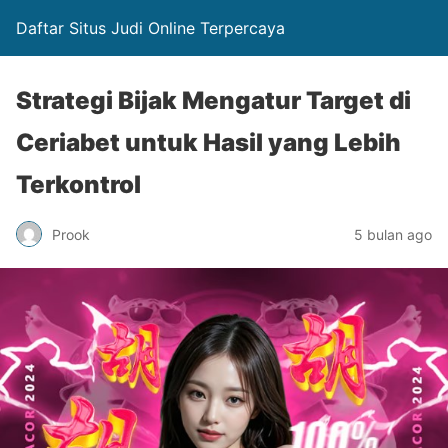
Daftar Situs Judi Online Terpercaya
Strategi Bijak Mengatur Target di
Ceriabet untuk Hasil yang Lebih
Terkontrol
Prook
5 bulan ago