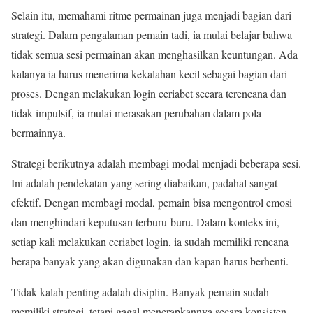
Selain itu, memahami ritme permainan juga menjadi bagian dari
strategi. Dalam pengalaman pemain tadi, ia mulai belajar bahwa
tidak semua sesi permainan akan menghasilkan keuntungan. Ada
kalanya ia harus menerima kekalahan kecil sebagai bagian dari
proses. Dengan melakukan login ceriabet secara terencana dan
tidak impulsif, ia mulai merasakan perubahan dalam pola
bermainnya.
Strategi berikutnya adalah membagi modal menjadi beberapa sesi.
Ini adalah pendekatan yang sering diabaikan, padahal sangat
efektif. Dengan membagi modal, pemain bisa mengontrol emosi
dan menghindari keputusan terburu-buru. Dalam konteks ini,
setiap kali melakukan ceriabet login, ia sudah memiliki rencana
berapa banyak yang akan digunakan dan kapan harus berhenti.
Tidak kalah penting adalah disiplin. Banyak pemain sudah
memiliki strategi, tetapi gagal menerapkannya secara konsisten.