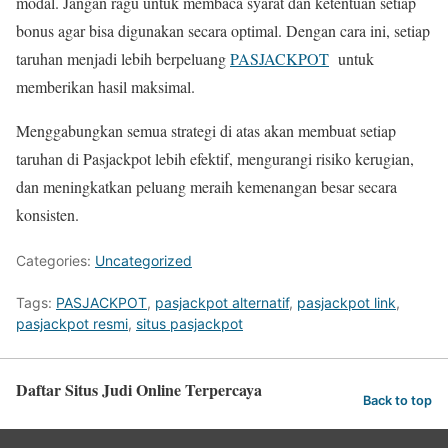
modal. Jangan ragu untuk membaca syarat dan ketentuan setiap
bonus agar bisa digunakan secara optimal. Dengan cara ini, setiap
taruhan menjadi lebih berpeluang
PASJACKPOT
untuk
memberikan hasil maksimal.
Menggabungkan semua strategi di atas akan membuat setiap
taruhan di Pasjackpot lebih efektif, mengurangi risiko kerugian,
dan meningkatkan peluang meraih kemenangan besar secara
konsisten.
Categories:
Uncategorized
Tags:
PASJACKPOT
,
pasjackpot alternatif
,
pasjackpot link
,
pasjackpot resmi
,
situs pasjackpot
Daftar Situs Judi Online Terpercaya
Back to top